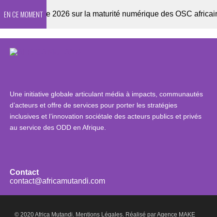
EN CE MOMENT
Enquête 2026 sur la maturité numérique des OSC africaines
Une initiative globale articulant média à impacts, communautés
d’acteurs et offre de services pour porter les stratégies
inclusives et l’innovation sociétale des acteurs publics et privés
au service des ODD en Afrique.
Contact
contact@africamutandi.com
© 2020 Africa Mutandi.
Mentions Légales.
Réalisé par
Agence MAKE