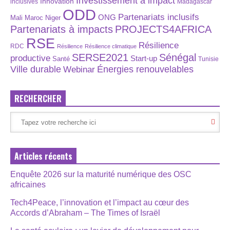
Investissement à impact
Innovation
inclusives
Madagascar
ODD
Partenariats inclusifs
ONG
Maroc
Niger
Mali
Partenariats à impacts
PROJECTS4AFRICA
RSE
Résilience
RDC
Résilience
Résilience climatique
SERSE2021
Sénégal
productive
Start-up
Santé
Tunisie
Énergies renouvelables
Ville durable
Webinar
RECHERCHER
Articles récents
Enquête 2026 sur la maturité numérique des OSC
africaines
Tech4Peace, l’innovation et l’impact au cœur des
Accords d’Abraham – The Times of Israël