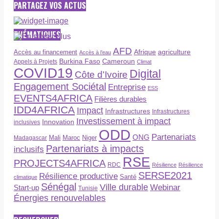
PARTAGEZ VOS ACTUS
THÉMATIQUES
AFD
Afrique
agriculture
Accès au financement
Accès à l’eau
Burkina Faso
Cameroun
Appels à Projets
Climat
COVID19
Digital
Côte d'Ivoire
Engagement Sociétal
Entreprise
ESS
EVENTS4AFRICA
Filières durables
IDD4AFRICA
Impact
Infrastructures
Infrastructures
Investissement à impact
Innovation
inclusives
ODD
Partenariats
ONG
Maroc
Niger
Madagascar
Mali
Partenariats à impacts
inclusifs
RSE
PROJECTS4AFRICA
RDC
Résilience
Résilience
SERSE2021
Résilience productive
Santé
climatique
Sénégal
Ville durable
Webinar
Start-up
Tunisie
Énergies renouvelables