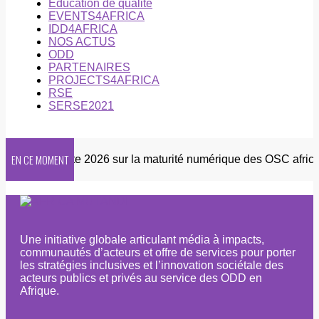
Éducation de qualité
EVENTS4AFRICA
IDD4AFRICA
NOS ACTUS
ODD
PARTENAIRES
PROJECTS4AFRICA
RSE
SERSE2021
EN CE MOMENT
er
Enquête 2026 sur la maturité numérique des OSC africain
Une initiative globale articulant média à impacts,
communautés d’acteurs et offre de services pour porter
les stratégies inclusives et l’innovation sociétale des
acteurs publics et privés au service des ODD en
Afrique.