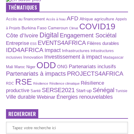
THÉMATIQUES
AFD
Afrique
agriculture
Accès au financement
Appels
Accès à l’eau
COVID19
Burkina Faso
Cameroun
à Projets
Climat
Digital
Engagement Sociétal
Côte d'Ivoire
EVENTS4AFRICA
Entreprise
Filières durables
ESS
IDD4AFRICA
Impact
Infrastructures
Infrastructures
Investissement à impact
Innovation
inclusives
Madagascar
ODD
Partenariats inclusifs
ONG
Maroc
Niger
Mali
Partenariats à impacts
PROJECTS4AFRICA
RSE
Résilience
RDC
Résilience
Résilience climatique
SERSE2021
Sénégal
productive
Start-up
Santé
Tunisie
Énergies renouvelables
Ville durable
Webinar
RECHERCHER