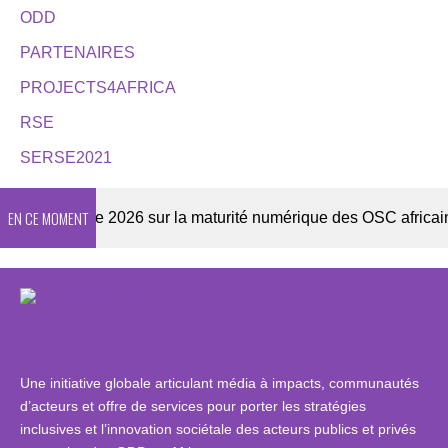
ODD
PARTENAIRES
PROJECTS4AFRICA
RSE
SERSE2021
EN CE MOMENT
Enquête 2026 sur la maturité numérique des OSC africaines
Une initiative globale articulant média à impacts, communautés
d’acteurs et offre de services pour porter les stratégies
inclusives et l’innovation sociétale des acteurs publics et privés