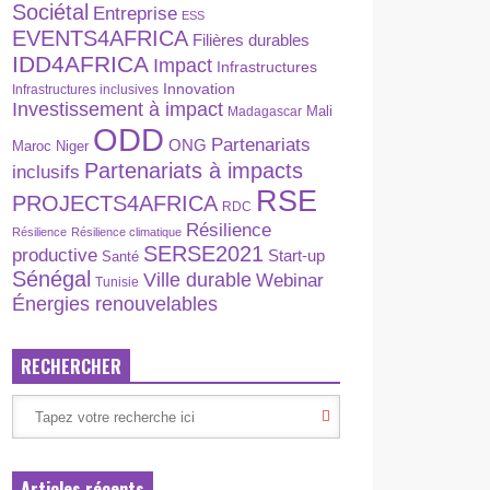
Sociétal
Entreprise
ESS
EVENTS4AFRICA
Filières durables
IDD4AFRICA
Impact
Infrastructures
Innovation
Infrastructures inclusives
Investissement à impact
Madagascar
Mali
ODD
Partenariats
ONG
Maroc
Niger
Partenariats à impacts
inclusifs
RSE
PROJECTS4AFRICA
RDC
Résilience
Résilience
Résilience climatique
SERSE2021
productive
Start-up
Santé
Sénégal
Ville durable
Webinar
Tunisie
Énergies renouvelables
RECHERCHER
Articles récents