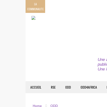
LA
COMMUNAUTE
Une a
publi
Une i
ACCUEIL
RSE
ODD
ODD4AFRICA
Home
ODD