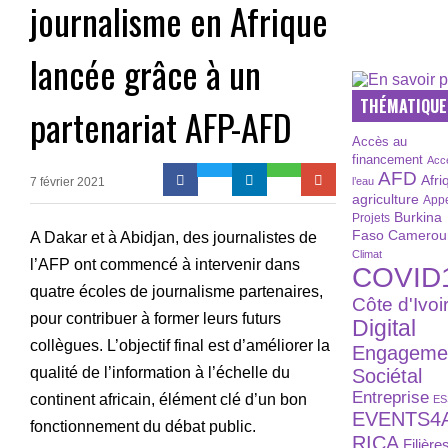
journalisme en Afrique
lancée grâce à un
THÉMATIQUE
partenariat AFP-AFD
Accès au
financement
Acc
AFD
Afri
7 février 2021
l’eau
agriculture
Appe
Burkina
Projets
Faso
Camerou
A Dakar et à Abidjan, des journalistes de
Climat
l’AFP ont commencé à intervenir dans
COVID
quatre écoles de journalisme partenaires,
Côte d'Ivoi
pour contribuer à former leurs futurs
Digital
collègues. L’objectif final est d’améliorer la
Engageme
qualité de l’information à l’échelle du
Sociétal
Entreprise
continent africain, élément clé d’un bon
ES
EVENTS4
fonctionnement du débat public.
RICA
Filière