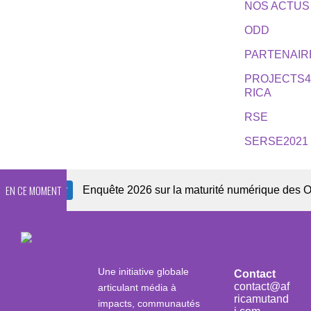
NOS ACTUS
ODD
PARTENAIR
PROJECTS
RICA
RSE
SERSE2021
EN CE MOMENT
wsletter
Enquête 2026 sur la maturité numérique des OSC af
Une initiative globale
Contact
contact@af
articulant média à
ricamutand
impacts, communautés