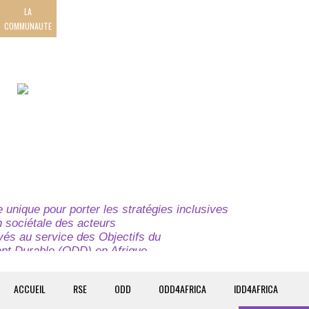
LA
COMMUNAUTE
unique pour porter les stratégies inclusives
on sociétale des acteurs
ivés au service des Objectifs du
t Durable (ODD) en Afrique.
e globale à l’attention des parties prenantes du
t du continent.
ACCUEIL
RSE
ODD
ODD4AFRICA
IDD4AFRICA