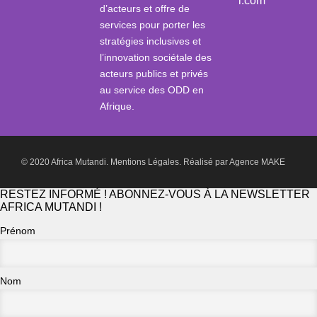
i.com
d’acteurs et offre de
services pour porter les
stratégies inclusives et
l’innovation sociétale des
acteurs publics et privés
au service des ODD en
Afrique.
© 2020 Africa Mutandi.
Mentions Légales.
Réalisé par
Agence MAKE
RESTEZ INFORMÉ ! ABONNEZ-VOUS À LA NEWSLETTER
AFRICA MUTANDI !
Prénom
Nom