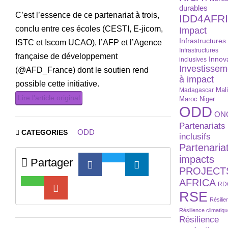
durables
C’est l’essence de ce partenariat à trois,
IDD4AFR
conclu entre ces écoles (CESTI, E-jicom,
Impact
Infrastructures
ISTC et Iscom UCAO), l’AFP et l’Agence
Infrastructures
française de développement
Innov
inclusives
Investissem
(@AFD_France) dont le soutien rend
à impact
possible cette initiative.
Madagascar
Mal
Lire l’article original
Maroc
Niger
ODD
ON
Partenariats
ODD
CATEGORIES
inclusifs
Partenaria
impacts
Partager
PROJECT
AFRICA
RD
RSE
Résilie
Résilience climatiq
Résilience