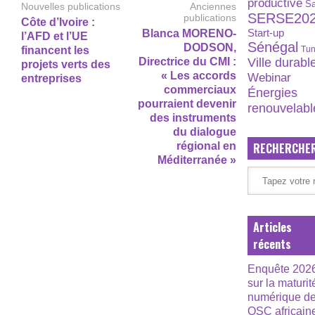
productive
S
Nouvelles publications
Anciennes
SERSE20
publications
Côte d’Ivoire :
Start-up
Blanca MORENO-
l’AFD et l’UE
Sénégal
DODSON,
financent les
Tun
Directrice du CMI :
Ville durabl
projets verts des
« Les accords
Webinar
entreprises
commerciaux
Énergies
pourraient devenir
renouvelabl
des instruments
du dialogue
régional en
RECHERCHE
Méditerranée »
Articles
récents
Enquête 202
sur la maturit
numérique d
OSC africain