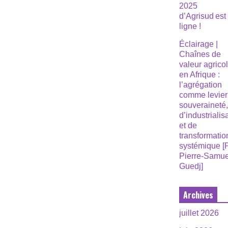
2025
d’Agrisud est
ligne !
Éclairage |
Chaînes de
valeur agrico
en Afrique :
l’agrégation
comme levier
souveraineté
d’industrialis
et de
transformatio
systémique [
Pierre-Samue
Guedj]
Archives
juillet 2026