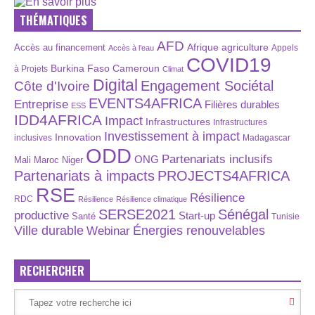
THÉMATIQUES
AFD
Afrique
agriculture
Accès au financement
Appels
Accès à l’eau
COVID19
Burkina Faso
Cameroun
à Projets
Climat
Digital
Engagement Sociétal
Côte d'Ivoire
EVENTS4AFRICA
Entreprise
Filières durables
ESS
IDD4AFRICA
Impact
Infrastructures
Infrastructures
Investissement à impact
Innovation
inclusives
Madagascar
ODD
Partenariats inclusifs
ONG
Maroc
Niger
Mali
Partenariats à impacts
PROJECTS4AFRICA
RSE
Résilience
RDC
Résilience
Résilience climatique
SERSE2021
Sénégal
productive
Start-up
Santé
Tunisie
Énergies renouvelables
Ville durable
Webinar
RECHERCHER