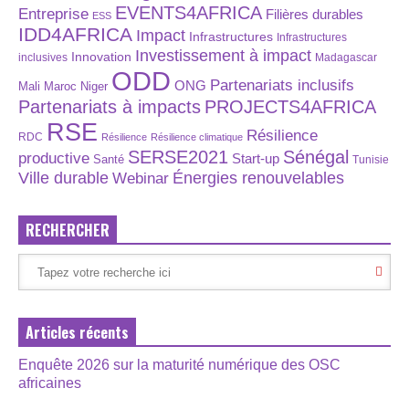
EVENTS4AFRICA
Entreprise
Filières durables
ESS
IDD4AFRICA
Impact
Infrastructures
Infrastructures
Investissement à impact
Innovation
inclusives
Madagascar
ODD
Partenariats inclusifs
ONG
Maroc
Niger
Mali
Partenariats à impacts
PROJECTS4AFRICA
RSE
Résilience
RDC
Résilience
Résilience climatique
SERSE2021
Sénégal
productive
Start-up
Santé
Tunisie
Énergies renouvelables
Ville durable
Webinar
RECHERCHER
Articles récents
Enquête 2026 sur la maturité numérique des OSC
africaines