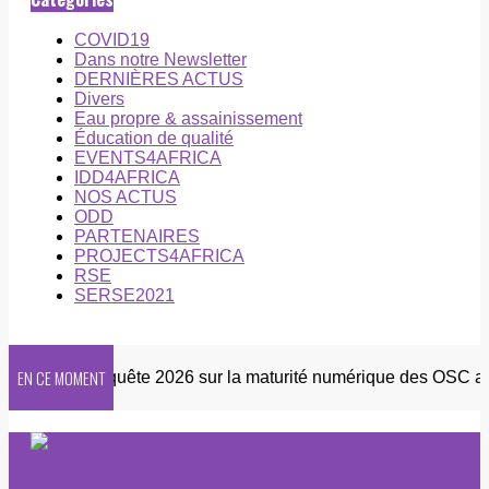
COVID19
Dans notre Newsletter
DERNIÈRES ACTUS
Divers
Eau propre & assainissement
Éducation de qualité
EVENTS4AFRICA
IDD4AFRICA
NOS ACTUS
ODD
PARTENAIRES
PROJECTS4AFRICA
RSE
SERSE2021
EN CE MOMENT
etter
Enquête 2026 sur la maturité numérique des OSC afric