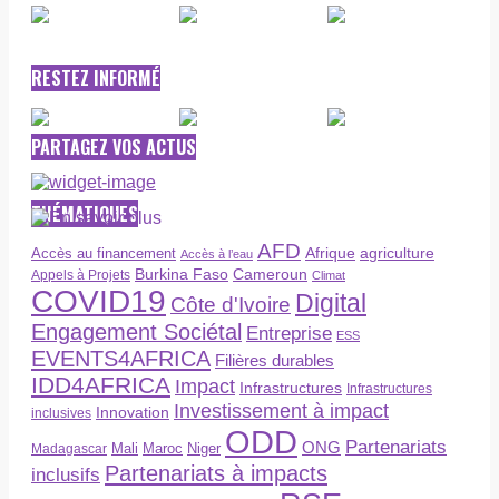
RESTEZ INFORMÉ
PARTAGEZ VOS ACTUS
THÉMATIQUES
AFD
Afrique
agriculture
Accès au financement
Accès à l’eau
Burkina Faso
Cameroun
Appels à Projets
Climat
COVID19
Digital
Côte d'Ivoire
Engagement Sociétal
Entreprise
ESS
EVENTS4AFRICA
Filières durables
IDD4AFRICA
Impact
Infrastructures
Infrastructures
Investissement à impact
Innovation
inclusives
ODD
Partenariats
ONG
Maroc
Niger
Madagascar
Mali
Partenariats à impacts
inclusifs