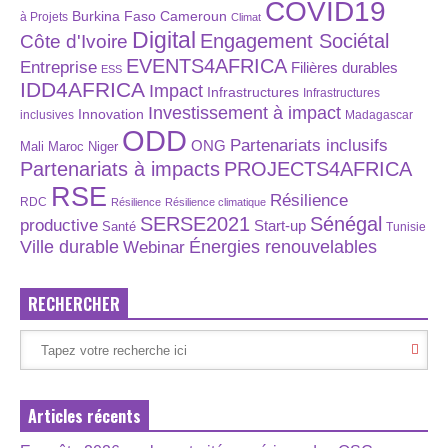
COVID19
Burkina Faso
Cameroun
à Projets
Climat
Digital
Engagement Sociétal
Côte d'Ivoire
EVENTS4AFRICA
Entreprise
Filières durables
ESS
IDD4AFRICA
Impact
Infrastructures
Infrastructures
Investissement à impact
Innovation
inclusives
Madagascar
ODD
Partenariats inclusifs
ONG
Maroc
Niger
Mali
Partenariats à impacts
PROJECTS4AFRICA
RSE
Résilience
RDC
Résilience
Résilience climatique
SERSE2021
Sénégal
productive
Start-up
Santé
Tunisie
Énergies renouvelables
Ville durable
Webinar
RECHERCHER
Articles récents