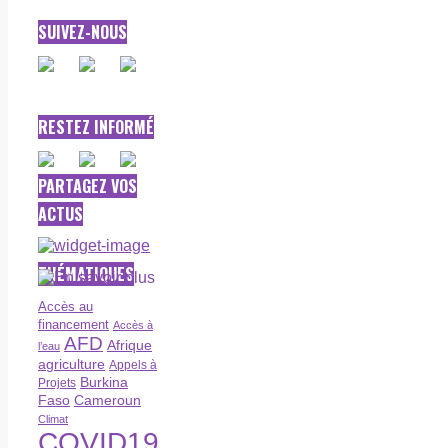
SUIVEZ-NOUS
RESTEZ INFORMÉ
PARTAGEZ VOS
ACTUS
THÉMATIQUES
Accès au
financement
Accès à
AFD
Afrique
l’eau
agriculture
Appels à
Burkina
Projets
Faso
Cameroun
Climat
COVID19