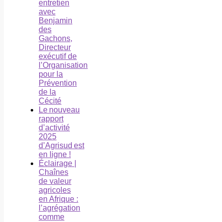
entretien
avec
Benjamin
des
Gachons,
Directeur
exécutif de
l’Organisation
pour la
Prévention
de la
Cécité
Le nouveau
rapport
d’activité
2025
d’Agrisud est
en ligne !
Éclairage |
Chaînes
de valeur
agricoles
en Afrique :
l’agrégation
comme