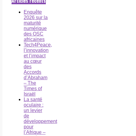
Articles récents
Enquête
2026 sur la
maturité
numérique
des OSC
africaines
Tech4Peace,
l’innovation
et l’impact
au cœur
des
Accords
d’Abraham
– The
Times of
Israël
La santé
oculaire :
un levier
de
développement
pour
l’Afrique –