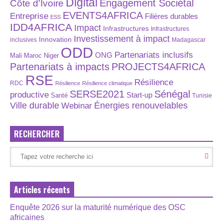
Digital
Engagement Sociétal
Côte d'Ivoire
EVENTS4AFRICA
Entreprise
Filières durables
ESS
IDD4AFRICA
Impact
Infrastructures
Infrastructures
Investissement à impact
Innovation
inclusives
Madagascar
ODD
Partenariats inclusifs
ONG
Maroc
Niger
Mali
Partenariats à impacts
PROJECTS4AFRICA
RSE
Résilience
RDC
Résilience
Résilience climatique
SERSE2021
Sénégal
productive
Start-up
Santé
Tunisie
Énergies renouvelables
Ville durable
Webinar
RECHERCHER
Articles récents
Enquête 2026 sur la maturité numérique des OSC
africaines