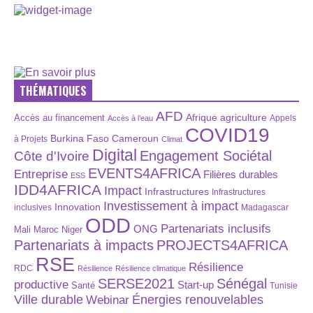
THÉMATIQUES
AFD
Afrique
agriculture
Accès au financement
Appels
Accès à l’eau
COVID19
Burkina Faso
Cameroun
à Projets
Climat
Digital
Engagement Sociétal
Côte d'Ivoire
EVENTS4AFRICA
Entreprise
Filières durables
ESS
IDD4AFRICA
Impact
Infrastructures
Infrastructures
Investissement à impact
Innovation
inclusives
Madagascar
ODD
Partenariats inclusifs
ONG
Maroc
Niger
Mali
Partenariats à impacts
PROJECTS4AFRICA
RSE
Résilience
RDC
Résilience
Résilience climatique
SERSE2021
Sénégal
productive
Start-up
Santé
Tunisie
Énergies renouvelables
Ville durable
Webinar