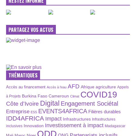
RESTEZ INFORMÉ
PARTAGEZ VOS ACTUS
THÉMATIQUES
AFD
Afrique
agriculture
Accès au financement
Appels
Accès à l’eau
COVID19
Burkina Faso
Cameroun
à Projets
Climat
Digital
Engagement Sociétal
Côte d'Ivoire
EVENTS4AFRICA
Entreprise
Filières durables
ESS
IDD4AFRICA
Impact
Infrastructures
Infrastructures
Investissement à impact
Innovation
inclusives
Madagascar
ODD
Partenariats inclusifs
ONG
Maroc
Niger
Mali