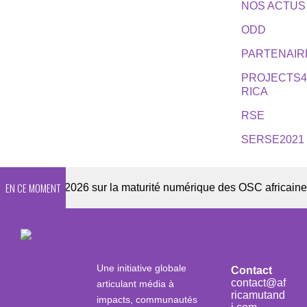
NOS ACTUS
ODD
PARTENAIR
PROJECTS
RICA
RSE
SERSE2021
EN CE MOMENT
nquête 2026 sur la maturité numérique des OSC africaines
Une initiative globale
Contact
contact@af
articulant média à
ricamutand
impacts, communautés