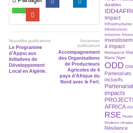
durables
IDD4AFR
Impact
Infrastructures
Infrastructures
Innov
inclusives
Investissem
Nouvelles publications
Anciennes
publications
à impact
Le Programme
Accompagnement
Madagascar
Mal
d’Appui aux
des Organisations
Maroc
Niger
Initiatives de
ODD
de Producteurs
Développement
ON
Agricoles de 4
Local en Algérie.
Partenariats
pays d’Afrique du
inclusifs
Nord avec le Fert.
Partenaria
impacts
PROJECT
AFRICA
RD
RSE
Résilie
Résilience climatiq
Résilience