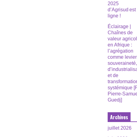
2025
d’Agrisud est
ligne !
Éclairage |
Chaînes de
valeur agrico
en Afrique :
l’agrégation
comme levier
souveraineté
d’industrialis
et de
transformatio
systémique [
Pierre-Samue
Guedj]
Archives
juillet 2026