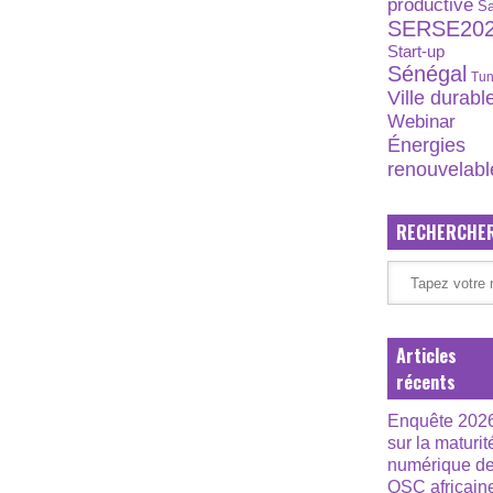
productive
S
SERSE20
Start-up
Sénégal
Tun
Ville durabl
Webinar
Énergies
renouvelabl
RECHERCHE
Articles
récents
Enquête 202
sur la maturit
numérique d
OSC africain