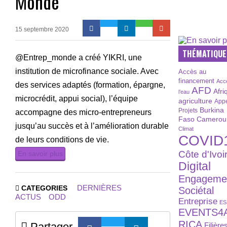
Monde
15 septembre 2020
THÉMATIQUE
@Entrep_monde a créé YIKRI, une
institution de microfinance sociale. Avec
Accès au
financement
Acc
des services adaptés (formation, épargne,
AFD
Afri
l’eau
microcrédit, appui social), l’équipe
agriculture
Appe
Burkina
Projets
accompagne des micro-entrepreneurs
Faso
Camerou
jusqu’au succès et à l’amélioration durable
Climat
COVID
de leurs conditions de vie.
Côte d'Ivoi
En savoir plus
Digital
Engageme
DERNIÈRES
CATEGORIES
Sociétal
ACTUS
ODD
Entreprise
ES
EVENTS4
RICA
Partager
Filière