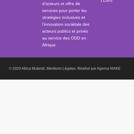
i.com
d’acteurs et offre de
services pour porter les
stratégies inclusives et
l’innovation sociétale des
acteurs publics et privés
au service des ODD en
Afrique.
© 2020 Africa Mutandi.
Mentions Légales.
Réalisé par
Agence MAKE