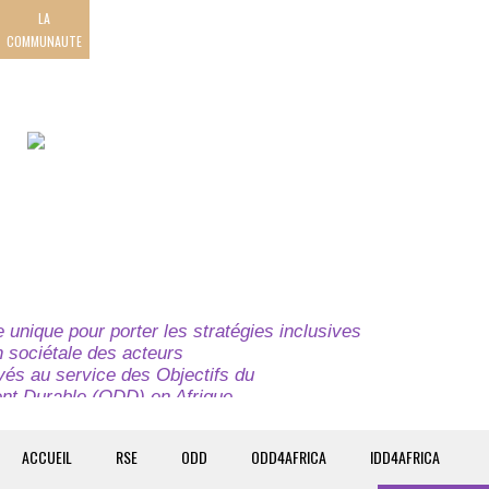
LA
COMMUNAUTE
unique pour porter les stratégies inclusives
on sociétale des acteurs
ivés au service des Objectifs du
t Durable (ODD) en Afrique.
e globale à l’attention des parties prenantes du
t du continent.
ACCUEIL
RSE
ODD
ODD4AFRICA
IDD4AFRICA