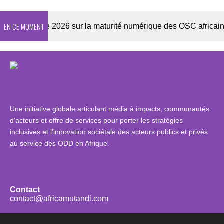
EN CE MOMENT
Enquête 2026 sur la maturité numérique des OSC africaines
Une initiative globale articulant média à impacts, communautés
d’acteurs et offre de services pour porter les stratégies
inclusives et l’innovation sociétale des acteurs publics et privés
au service des ODD en Afrique.
Contact
contact@africamutandi.com