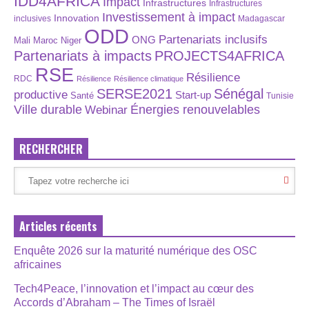
IDD4AFRICA
Impact
Infrastructures
Infrastructures
Investissement à impact
Innovation
inclusives
Madagascar
ODD
Partenariats inclusifs
ONG
Maroc
Niger
Mali
Partenariats à impacts
PROJECTS4AFRICA
RSE
Résilience
RDC
Résilience
Résilience climatique
SERSE2021
Sénégal
productive
Start-up
Santé
Tunisie
Énergies renouvelables
Ville durable
Webinar
RECHERCHER
Articles récents
Enquête 2026 sur la maturité numérique des OSC
africaines
Tech4Peace, l’innovation et l’impact au cœur des
Accords d’Abraham – The Times of Israël