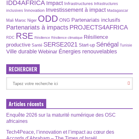
IDD4AFRICA
Impact
Infrastructures
Infrastructures
Investissement à impact
Innovation
inclusives
Madagascar
ODD
Partenariats inclusifs
ONG
Maroc
Niger
Mali
Partenariats à impacts
PROJECTS4AFRICA
RSE
Résilience
RDC
Résilience
Résilience climatique
SERSE2021
Sénégal
productive
Start-up
Santé
Tunisie
Énergies renouvelables
Ville durable
Webinar
RECHERCHER
Articles récents
Enquête 2026 sur la maturité numérique des OSC
africaines
Tech4Peace, l’innovation et l’impact au cœur des
Accords d’Abraham – The Times of Israël