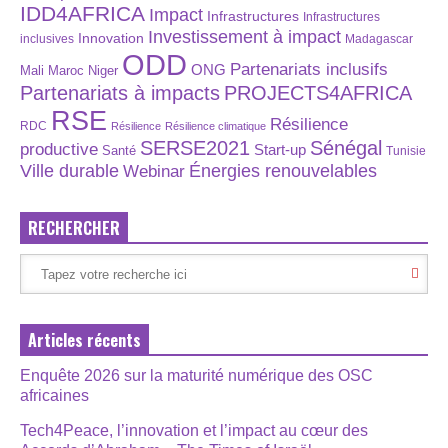
IDD4AFRICA
Impact
Infrastructures
Infrastructures
Investissement à impact
Innovation
inclusives
Madagascar
ODD
Partenariats inclusifs
ONG
Maroc
Niger
Mali
Partenariats à impacts
PROJECTS4AFRICA
RSE
Résilience
RDC
Résilience
Résilience climatique
SERSE2021
Sénégal
productive
Start-up
Santé
Tunisie
Énergies renouvelables
Ville durable
Webinar
RECHERCHER
Articles récents
Enquête 2026 sur la maturité numérique des OSC
africaines
Tech4Peace, l’innovation et l’impact au cœur des