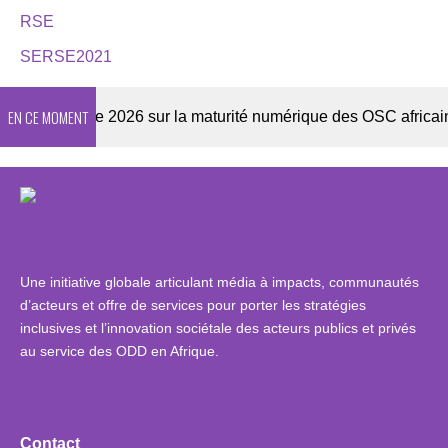
RSE
SERSE2021
EN CE MOMENT
Enquête 2026 sur la maturité numérique des OSC africaines
Une initiative globale articulant média à impacts, communautés
d’acteurs et offre de services pour porter les stratégies
inclusives et l’innovation sociétale des acteurs publics et privés
au service des ODD en Afrique.
Contact