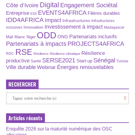
Digital
Engagement Sociétal
Côte d'Ivoire
EVENTS4AFRICA
Entreprise
Filières durables
ESS
IDD4AFRICA
Impact
Infrastructures
Infrastructures
Investissement à impact
Innovation
inclusives
Madagascar
ODD
Partenariats inclusifs
ONG
Maroc
Niger
Mali
Partenariats à impacts
PROJECTS4AFRICA
RSE
Résilience
RDC
Résilience
Résilience climatique
SERSE2021
Sénégal
productive
Start-up
Santé
Tunisie
Énergies renouvelables
Ville durable
Webinar
RECHERCHER
Articles récents
Enquête 2026 sur la maturité numérique des OSC
africaines