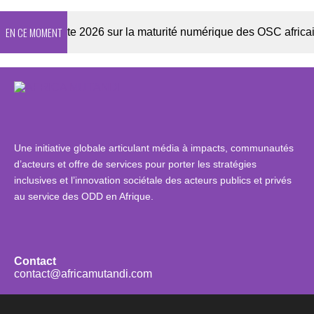
EN CE MOMENT
Enquête 2026 sur la maturité numérique des OSC africaines
Une initiative globale articulant média à impacts, communautés
d’acteurs et offre de services pour porter les stratégies
inclusives et l’innovation sociétale des acteurs publics et privés
au service des ODD en Afrique.
Contact
contact@africamutandi.com