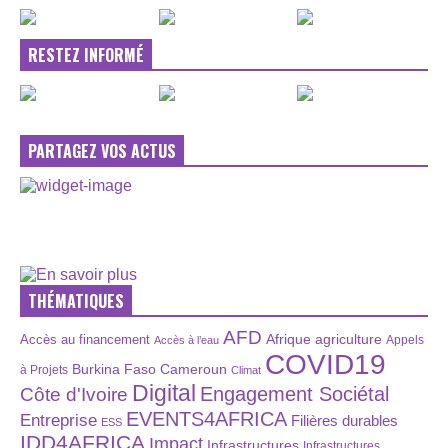
RESTEZ INFORMÉ
PARTAGEZ VOS ACTUS
THÉMATIQUES
AFD
Afrique
agriculture
Accès au financement
Appels
Accès à l’eau
COVID19
Burkina Faso
Cameroun
à Projets
Climat
Digital
Engagement Sociétal
Côte d'Ivoire
EVENTS4AFRICA
Entreprise
Filières durables
ESS
IDD4AFRICA
Impact
Infrastructures
Infrastructures