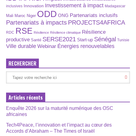
Investissement à impact
Innovation
inclusives
Madagascar
ODD
Partenariats inclusifs
ONG
Maroc
Niger
Mali
Partenariats à impacts
PROJECTS4AFRICA
RSE
Résilience
RDC
Résilience
Résilience climatique
SERSE2021
Sénégal
productive
Start-up
Santé
Tunisie
Énergies renouvelables
Ville durable
Webinar
RECHERCHER
Articles récents
Enquête 2026 sur la maturité numérique des OSC
africaines
Tech4Peace, l’innovation et l’impact au cœur des
Accords d’Abraham – The Times of Israël