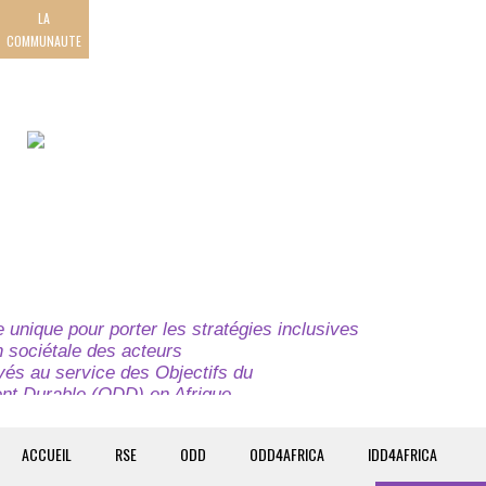
LA
COMMUNAUTE
unique pour porter les stratégies inclusives
on sociétale des acteurs
ivés au service des Objectifs du
t Durable (ODD) en Afrique.
e globale à l’attention des parties prenantes du
t du continent.
ACCUEIL
RSE
ODD
ODD4AFRICA
IDD4AFRICA