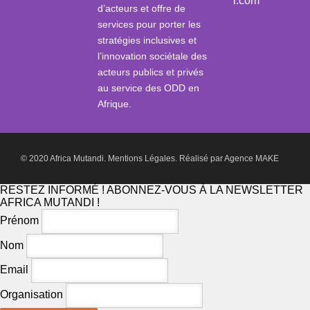
i.com
d’acteurs et offre de
services pour porter les
stratégies inclusives et
l’innovation sociétale des
acteurs publics et privés
au service des ODD en
Afrique.
© 2020 Africa Mutandi.
Mentions Légales.
Réalisé par
Agence MAKE
RESTEZ INFORMÉ ! ABONNEZ-VOUS À LA NEWSLETTER
AFRICA MUTANDI !
Prénom
Nom
Email
Organisation