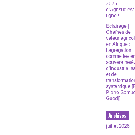
2025
d’Agrisud est
ligne !
Éclairage |
Chaînes de
valeur agrico
en Afrique :
l’agrégation
comme levier
souveraineté
d’industrialis
et de
transformatio
systémique [
Pierre-Samue
Guedj]
Archives
juillet 2026