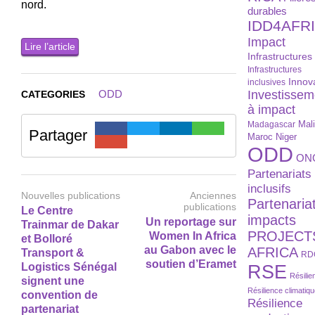
nord.
durables
IDD4AFR
Impact
Lire l’article
Infrastructures
Infrastructures
Innov
inclusives
ODD
Investissem
CATEGORIES
à impact
Madagascar
Mal
Partager
Maroc
Niger
ODD
ON
Partenariats
inclusifs
Nouvelles publications
Anciennes
Partenaria
publications
Le Centre
impacts
Un reportage sur
Trainmar de Dakar
PROJECT
Women In Africa
et Bolloré
au Gabon avec le
AFRICA
Transport &
RD
soutien d’Eramet
RSE
Logistics Sénégal
Résilie
signent une
Résilience climatiq
convention de
Résilience
partenariat