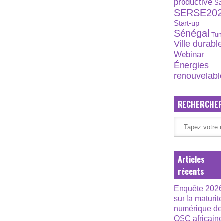
productive
S
SERSE20
Start-up
Sénégal
Tun
Ville durabl
Webinar
Énergies
renouvelabl
RECHERCHE
Articles
récents
Enquête 202
sur la maturit
numérique d
OSC africain