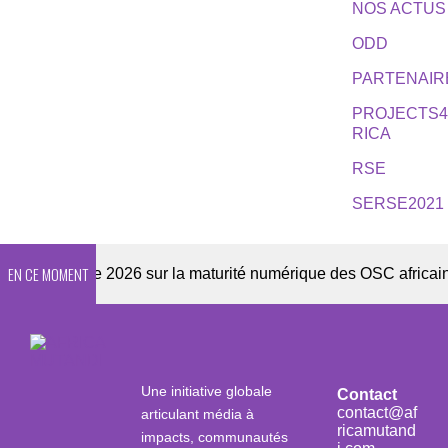
NOS ACTUS
ODD
PARTENAIR
PROJECTS
RICA
RSE
SERSE2021
EN CE MOMENT
Enquête 2026 sur la maturité numérique des OSC africaines
Une initiative globale
Contact
contact@af
articulant média à
ricamutand
impacts, communautés