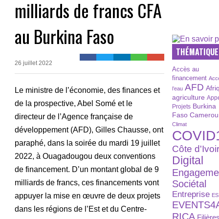
milliards de francs CFA
au Burkina Faso
THÉMATIQUE
26 juillet 2022
Accès au
financement
Acc
AFD
Afri
l’eau
Le ministre de l’économie, des finances et
agriculture
Appe
de la prospective, Abel Somé et le
Burkina
Projets
Faso
Camerou
directeur de l’Agence française de
Climat
développement (AFD), Gilles Chausse, ont
COVID
paraphé, dans la soirée du mardi 19 juillet
Côte d'Ivoi
2022, à Ouagadougou deux conventions
Digital
de financement. D’un montant global de 9
Engageme
milliards de francs, ces financements vont
Sociétal
Entreprise
appuyer la mise en œuvre de deux projets
ES
EVENTS4
dans les régions de l’Est et du Centre-
RICA
Filière