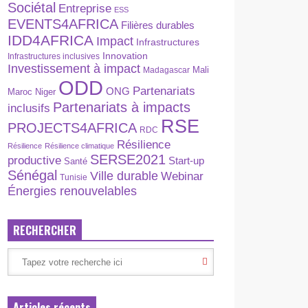
Sociétal
Entreprise
ESS
EVENTS4AFRICA
Filières durables
IDD4AFRICA
Impact
Infrastructures
Innovation
Infrastructures inclusives
Investissement à impact
Madagascar
Mali
ODD
Partenariats
ONG
Maroc
Niger
Partenariats à impacts
inclusifs
RSE
PROJECTS4AFRICA
RDC
Résilience
Résilience
Résilience climatique
SERSE2021
productive
Start-up
Santé
Sénégal
Ville durable
Webinar
Tunisie
Énergies renouvelables
RECHERCHER
Articles récents