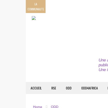
LA
COMMUNAUTE
Une a
publi
Une i
ACCUEIL
RSE
ODD
ODD4AFRICA
Home
ODD