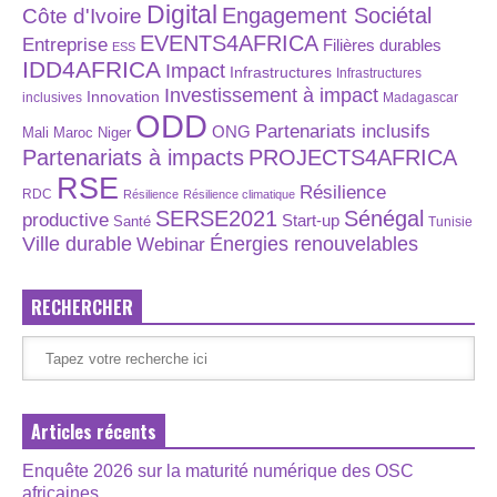
Digital
Engagement Sociétal
Côte d'Ivoire
EVENTS4AFRICA
Entreprise
Filières durables
ESS
IDD4AFRICA
Impact
Infrastructures
Infrastructures
Investissement à impact
Innovation
inclusives
Madagascar
ODD
Partenariats inclusifs
ONG
Maroc
Niger
Mali
Partenariats à impacts
PROJECTS4AFRICA
RSE
Résilience
RDC
Résilience
Résilience climatique
SERSE2021
Sénégal
productive
Start-up
Santé
Tunisie
Énergies renouvelables
Ville durable
Webinar
RECHERCHER
Articles récents
Enquête 2026 sur la maturité numérique des OSC
africaines