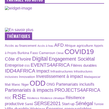
THÉMATIQUES
AFD
Afrique
agriculture
Accès au financement
Appels
Accès à l’eau
COVID19
Burkina Faso
Cameroun
à Projets
Climat
Digital
Engagement Sociétal
Côte d'Ivoire
EVENTS4AFRICA
Entreprise
Filières durables
ESS
IDD4AFRICA
Impact
Infrastructures
Infrastructures
Investissement à impact
Innovation
inclusives
Madagascar
ODD
Partenariats inclusifs
ONG
Maroc
Niger
Mali
Partenariats à impacts
PROJECTS4AFRICA
RSE
Résilience
RDC
Résilience
Résilience climatique
SERSE2021
Sénégal
productive
Start-up
Santé
Tunisie
Énergies renouvelables