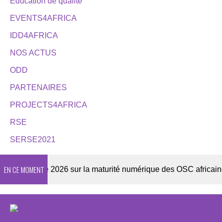
Éducation de qualité
EVENTS4AFRICA
IDD4AFRICA
NOS ACTUS
ODD
PARTENAIRES
PROJECTS4AFRICA
RSE
SERSE2021
EN CE MOMENT
Enquête 2026 sur la maturité numérique des OSC africaines