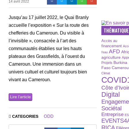
14 avril 2022
Jusqu’au 17 juillet 2022, le Quai Branly
accueille l’exposition « Sur la route des
THÉMATIQUE
chefferies du Cameroun. Du visible à
l’invisible », consacrée à l’art des
Accès au
financement
Acc
communautés établies sur les hauts
AFD
Afri
l’eau
plateaux des Grassfields, à l’ouest du
agriculture
Appe
Burkina
Projets
Cameroun. Une immersion dans un
Faso
Camerou
univers cultuel et culturel toujours bien
Climat
COVID
vivant au Cameroun.
Côte d'Ivoi
Digital
Lire l’article
Engageme
Sociétal
Entreprise
ES
ODD
CATEGORIES
EVENTS4
RICA
Filière