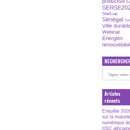
productive
S
SERSE20
Start-up
Sénégal
Tun
Ville durabl
Webinar
Énergies
renouvelabl
RECHERCHE
Articles
récents
Enquête 202
sur la maturit
numérique d
OSC africain