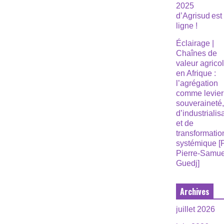
2025
d’Agrisud est
ligne !
Éclairage |
Chaînes de
valeur agrico
en Afrique :
l’agrégation
comme levier
souveraineté
d’industrialis
et de
transformatio
systémique [
Pierre-Samue
Guedj]
Archives
juillet 2026