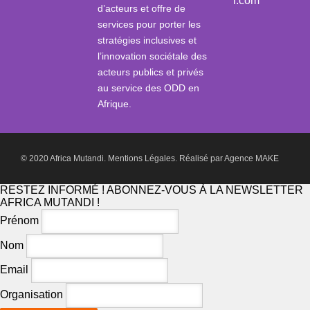
i.com
d’acteurs et offre de
services pour porter les
stratégies inclusives et
l’innovation sociétale des
acteurs publics et privés
au service des ODD en
Afrique.
© 2020 Africa Mutandi.
Mentions Légales.
Réalisé par
Agence MAKE
RESTEZ INFORMÉ ! ABONNEZ-VOUS À LA NEWSLETTER
AFRICA MUTANDI !
Prénom
Nom
Email
Organisation