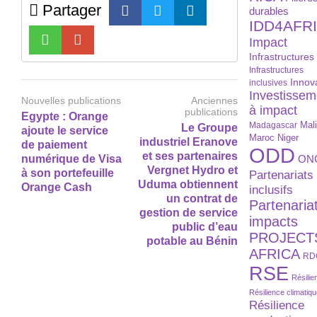
Partager
durables
IDD4AFR
Impact
Infrastructures
Infrastructures
Innov
inclusives
Investissem
Nouvelles publications
Anciennes
à impact
publications
Egypte : Orange
Madagascar
Mal
Le Groupe
ajoute le service
Maroc
Niger
industriel Eranove
de paiement
ODD
et ses partenaires
numérique de Visa
ON
Vergnet Hydro et
à son portefeuille
Partenariats
Uduma obtiennent
Orange Cash
inclusifs
un contrat de
Partenaria
gestion de service
impacts
public d’eau
PROJECT
potable au Bénin
AFRICA
RD
RSE
Résilie
Résilience climatiq
Résilience