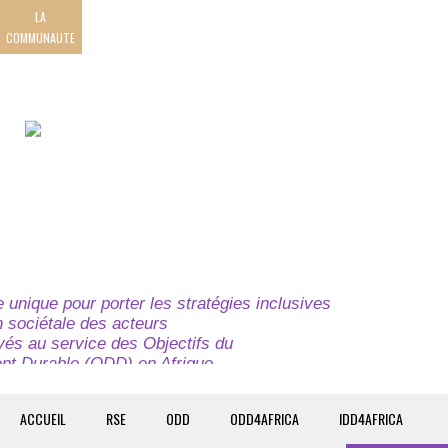
LA
COMMUNAUTE
unique pour porter les stratégies inclusives
on sociétale des acteurs
ivés au service des Objectifs du
t Durable (ODD) en Afrique.
e globale à l’attention des parties prenantes du
t du continent.
ACCUEIL
RSE
ODD
ODD4AFRICA
IDD4AFRICA