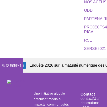
NOS ACTUS
ODD
PARTENAIR
PROJECTS
RICA
RSE
SERSE2021
EN CE MOMENT
wsletter
Enquête 2026 sur la maturité numérique des OSC af
Une initiative globale
Contact
contact@af
articulant média à
ricamutand
impacts, communautés