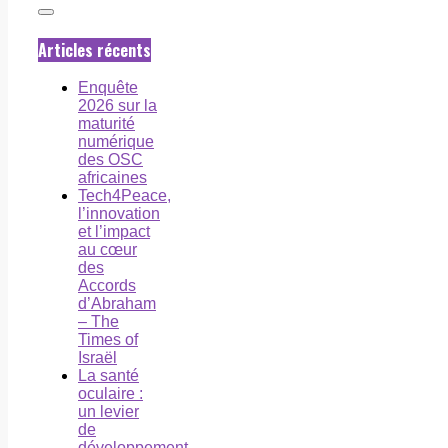
Articles récents
Enquête
2026 sur la
maturité
numérique
des OSC
africaines
Tech4Peace,
l’innovation
et l’impact
au cœur
des
Accords
d’Abraham
– The
Times of
Israël
La santé
oculaire :
un levier
de
développement