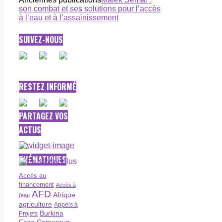
son combat et ses solutions pour l’accès
à l’eau et à l’assainissement
SUIVEZ-NOUS
RESTEZ INFORMÉ
PARTAGEZ VOS
ACTUS
THÉMATIQUES
Accès au
financement
Accès à
AFD
Afrique
l’eau
agriculture
Appels à
Burkina
Projets
Faso
Cameroun