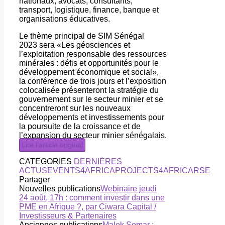
nationaux, avocats, consultants,
transport, logistique, finance, banque et
organisations éducatives.
Le thème principal de SIM Sénégal
2023 sera «Les géosciences et
l’exploitation responsable des ressources
minérales : défis et opportunités pour le
développement économique et social»,
la conférence de trois jours et l’exposition
colocalisée présenteront la stratégie du
gouvernement sur le secteur minier et se
concentreront sur les nouveaux
développements et investissements pour
la poursuite de la croissance et de
l’expansion du secteur minier sénégalais.
Lire l’article original
CATEGORIES
DERNIÈRES
ACTUS
EVENTS4AFRICA
PROJECTS4AFRICA
RSE
Partager
Nouvelles publications
Webinaire jeudi
24 août, 17h : comment investir dans une
PME en Afrique ?, par Ciwara Capital /
Investisseurs & Partenaires
Anciennes publications
Malek Semar :