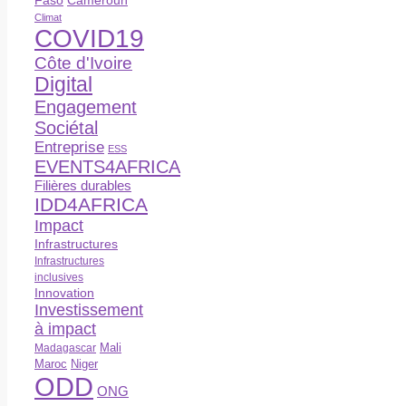
Climat
COVID19
Côte d'Ivoire
Digital
Engagement
Sociétal
Entreprise
ESS
EVENTS4AFRICA
Filières durables
IDD4AFRICA
Impact
Infrastructures
Infrastructures
inclusives
Innovation
Investissement
à impact
Madagascar
Mali
Maroc
Niger
ODD
ONG