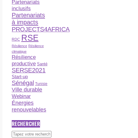
Partenariats
inclusifs
Partenariats
à impacts
PROJECTS4AFRICA
RSE
RDC
Résilience
Résilience
climatique
Résilience
productive
Santé
SERSE2021
Start-up
Sénégal
Tunisie
Ville durable
Webinar
Énergies
renouvelables
RECHERCHER