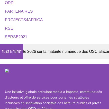
ODD
PARTENAIRES
PROJECTS4AFRICA
RSE
SERSE2021
EN CE MOMENT
Enquête 2026 sur la maturité numérique des OSC africaines
Une initiative globale articulant média à impacts, communautés
d’acteurs et offre de services pour porter les stratégies
inclusives et l’innovation sociétale des acteurs publics et privés
au service des ODD en Afrique.