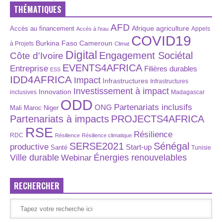
THÉMATIQUES
AFD
Afrique
agriculture
Accès au financement
Appels
Accès à l’eau
COVID19
Burkina Faso
Cameroun
à Projets
Climat
Digital
Engagement Sociétal
Côte d'Ivoire
EVENTS4AFRICA
Entreprise
Filières durables
ESS
IDD4AFRICA
Impact
Infrastructures
Infrastructures
Investissement à impact
Innovation
inclusives
Madagascar
ODD
Partenariats inclusifs
ONG
Maroc
Niger
Mali
Partenariats à impacts
PROJECTS4AFRICA
RSE
Résilience
RDC
Résilience
Résilience climatique
SERSE2021
Sénégal
productive
Start-up
Santé
Tunisie
Énergies renouvelables
Ville durable
Webinar
RECHERCHER