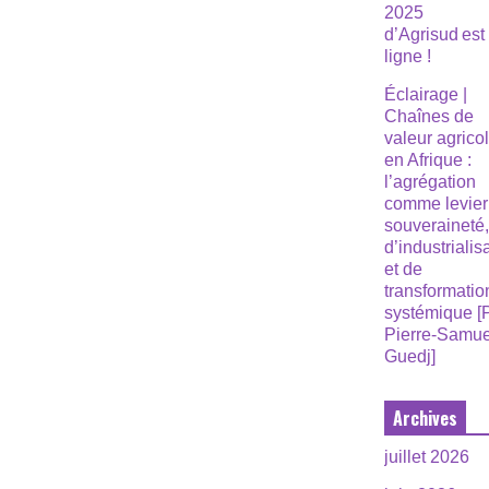
2025
d’Agrisud est
ligne !
Éclairage |
Chaînes de
valeur agrico
en Afrique :
l’agrégation
comme levier
souveraineté
d’industrialis
et de
transformatio
systémique [
Pierre-Samue
Guedj]
Archives
juillet 2026