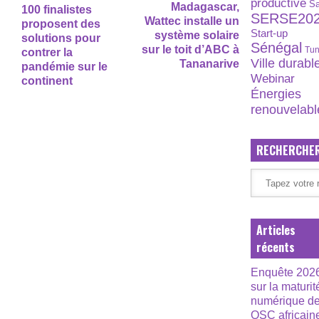
productive
S
Madagascar,
100 finalistes
SERSE20
Wattec installe un
proposent des
Start-up
système solaire
solutions pour
Sénégal
sur le toit d’ABC à
Tun
contrer la
Ville durabl
Tananarive
pandémie sur le
Webinar
continent
Énergies
renouvelabl
RECHERCHE
Articles
récents
Enquête 202
sur la maturit
numérique d
OSC africain