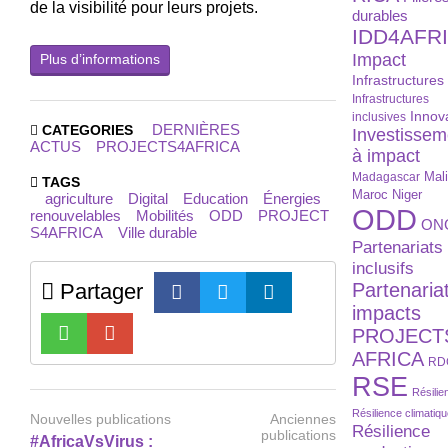
de la visibilité pour leurs projets.
durables
IDD4AFR
Impact
Plus d’informations
Infrastructures
Infrastructures
Innov
inclusives
DERNIÈRES
CATEGORIES
Investissem
ACTUS
PROJECTS4AFRICA
à impact
Madagascar
Mal
TAGS
Maroc
Niger
agriculture
Digital
Education
Énergies
ODD
renouvelables
Mobilités
ODD
PROJECT
ON
S4AFRICA
Ville durable
Partenariats
inclusifs
Partager
Partenaria
impacts
PROJECT
AFRICA
RD
RSE
Résilie
Résilience climatiq
Nouvelles publications
Anciennes
Résilience
publications
#AfricaVsVirus :