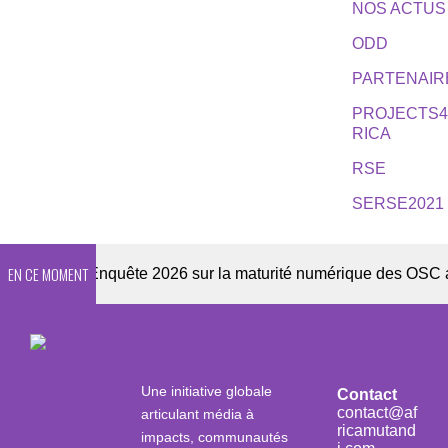
NOS ACTUS
ODD
PARTENAIR
PROJECTS
RICA
RSE
SERSE2021
EN CE MOMENT
tter
Enquête 2026 sur la maturité numérique des OSC africa
Une initiative globale
Contact
contact@af
articulant média à
ricamutand
impacts, communautés