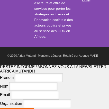
i.com
d’acteurs et offre de
services pour porter les
stratégies inclusives et
l’innovation sociétale des
acteurs publics et privés
au service des ODD en
Afrique.
© 2020 Africa Mutandi.
Mentions Légales.
Réalisé par
Agence MAKE
RESTEZ INFORMÉ ! ABONNEZ-VOUS À LA NEWSLETTER
AFRICA MUTANDI !
Prénom
Nom
Email
Organisation