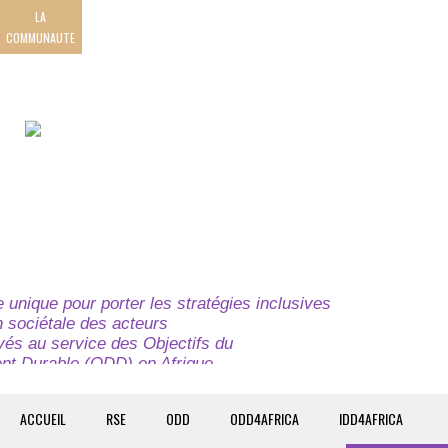
LA
COMMUNAUTE
unique pour porter les stratégies inclusives
on sociétale des acteurs
ivés au service des Objectifs du
t Durable (ODD) en Afrique.
e globale à l’attention des parties prenantes du
t du continent.
ACCUEIL
RSE
ODD
ODD4AFRICA
IDD4AFRICA