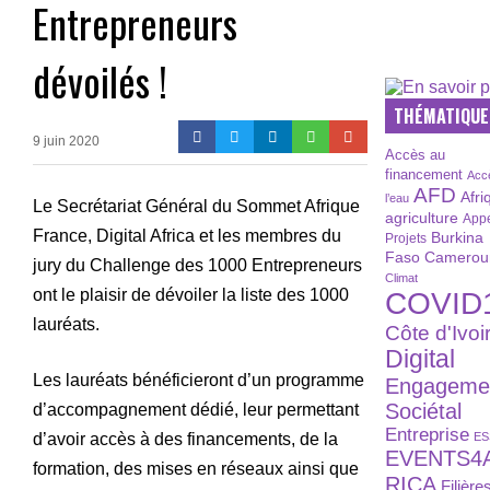
Entrepreneurs
dévoilés !
THÉMATIQUE
9 juin 2020
Accès au
financement
Acc
AFD
Afri
l’eau
Le Secrétariat Général du Sommet Afrique
agriculture
Appe
France, Digital Africa et les membres du
Burkina
Projets
Faso
Camerou
jury du Challenge des 1000 Entrepreneurs
Climat
ont le plaisir de dévoiler la liste des 1000
COVID
lauréats.
Côte d'Ivoi
Digital
Les lauréats bénéficieront d’un programme
Engageme
Sociétal
d’accompagnement dédié, leur permettant
Entreprise
d’avoir accès à des financements, de la
ES
EVENTS4
formation, des mises en réseaux ainsi que
RICA
Filière