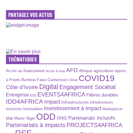
PARTAGEZ VOS ACTUS
THÉMATIQUES
AFD
Afrique
agriculture
Accès au financement
Appels
Accès à l’eau
COVID19
Burkina Faso
Cameroun
à Projets
Climat
Digital
Engagement Sociétal
Côte d'Ivoire
EVENTS4AFRICA
Entreprise
Filières durables
ESS
IDD4AFRICA
Impact
Infrastructures
Infrastructures
Investissement à impact
Innovation
inclusives
Madagascar
ODD
Partenariats inclusifs
ONG
Maroc
Niger
Mali
Partenariats à impacts
PROJECTS4AFRICA