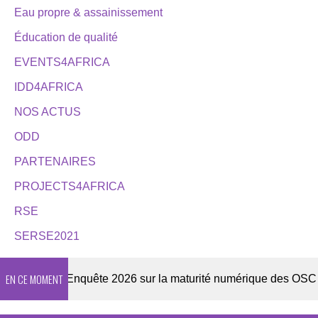
Eau propre & assainissement
Éducation de qualité
EVENTS4AFRICA
IDD4AFRICA
NOS ACTUS
ODD
PARTENAIRES
PROJECTS4AFRICA
RSE
SERSE2021
EN CE MOMENT
letter
Enquête 2026 sur la maturité numérique des OSC afric