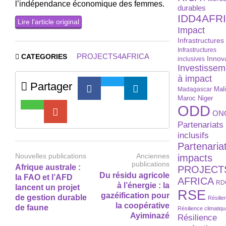
l’indépendance économique des femmes.
durables
IDD4AFR
Lire l’article original
Impact
Infrastructures
Infrastructures
PROJECTS4AFRICA
CATEGORIES
Innov
inclusives
Investissem
à impact
Partager
Madagascar
Mal
Maroc
Niger
ODD
ON
Partenariats
inclusifs
Partenaria
Nouvelles publications
Anciennes
impacts
publications
Afrique australe :
PROJECT
Du résidu agricole
la FAO et l’AFD
AFRICA
RD
à l’énergie : la
lancent un projet
RSE
gazéification pour
de gestion durable
Résilie
la coopérative
de faune
Résilience climatiq
Ayiminazé
Résilience