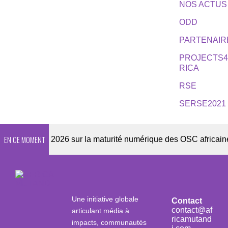
NOS ACTUS
ODD
PARTENAIR
PROJECTS
RICA
RSE
SERSE2021
EN CE MOMENT
Enquête 2026 sur la maturité numérique des OSC africaines
Une initiative globale
Contact
contact@af
articulant média à
ricamutand
impacts, communautés