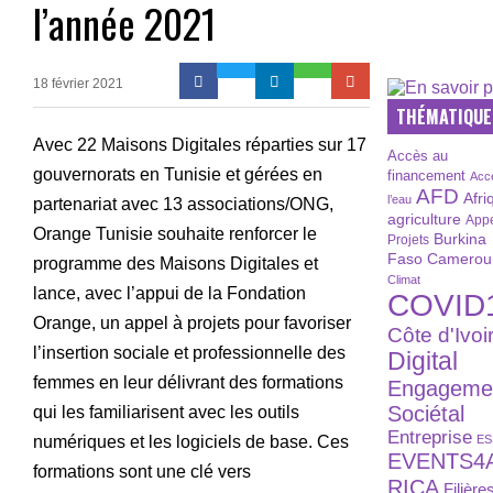
l’année 2021
18 février 2021
THÉMATIQUE
Avec 22 Maisons Digitales réparties sur 17
Accès au
gouvernorats en Tunisie et gérées en
financement
Acc
AFD
Afri
l’eau
partenariat avec 13 associations/ONG,
agriculture
Appe
Orange Tunisie souhaite renforcer le
Burkina
Projets
Faso
Camerou
programme des Maisons Digitales et
Climat
lance, avec l’appui de la Fondation
COVID
Orange, un appel à projets pour favoriser
Côte d'Ivoi
l’insertion sociale et professionnelle des
Digital
femmes en leur délivrant des formations
Engageme
Sociétal
qui les familiarisent avec les outils
Entreprise
numériques et les logiciels de base. Ces
ES
EVENTS4
formations sont une clé vers
RICA
Filière