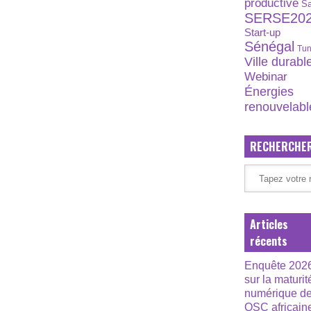
productive
S
SERSE20
Start-up
Sénégal
Tun
Ville durabl
Webinar
Énergies
renouvelabl
RECHERCHE
Articles
récents
Enquête 202
sur la maturit
numérique d
OSC africain