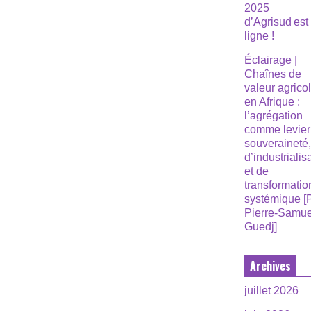
2025
d’Agrisud est
ligne !
Éclairage |
Chaînes de
valeur agrico
en Afrique :
l’agrégation
comme levier
souveraineté
d’industrialis
et de
transformatio
systémique [
Pierre-Samue
Guedj]
Archives
juillet 2026