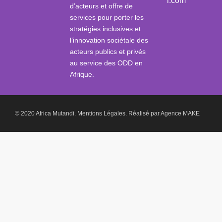
i.com
d’acteurs et offre de
services pour porter les
stratégies inclusives et
l’innovation sociétale des
acteurs publics et privés
au service des ODD en
Afrique.
© 2020 Africa Mutandi.
Mentions Légales.
Réalisé par
Agence MAKE