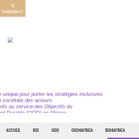
LA
COMMUNAUTE
unique pour porter les stratégies inclusives
on sociétale des acteurs
ivés au service des Objectifs du
t Durable (ODD) en Afrique.
e globale à l’attention des parties prenantes du
t du continent.
ACCUEIL
RSE
ODD
ODD4AFRICA
IDD4AFRICA