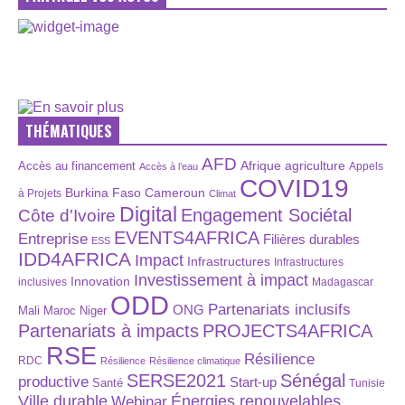
THÉMATIQUES
AFD
Afrique
agriculture
Accès au financement
Appels
Accès à l’eau
COVID19
Burkina Faso
Cameroun
à Projets
Climat
Digital
Engagement Sociétal
Côte d'Ivoire
EVENTS4AFRICA
Entreprise
Filières durables
ESS
IDD4AFRICA
Impact
Infrastructures
Infrastructures
Investissement à impact
Innovation
inclusives
Madagascar
ODD
Partenariats inclusifs
ONG
Maroc
Niger
Mali
Partenariats à impacts
PROJECTS4AFRICA
RSE
Résilience
RDC
Résilience
Résilience climatique
SERSE2021
Sénégal
productive
Start-up
Santé
Tunisie
Énergies renouvelables
Ville durable
Webinar