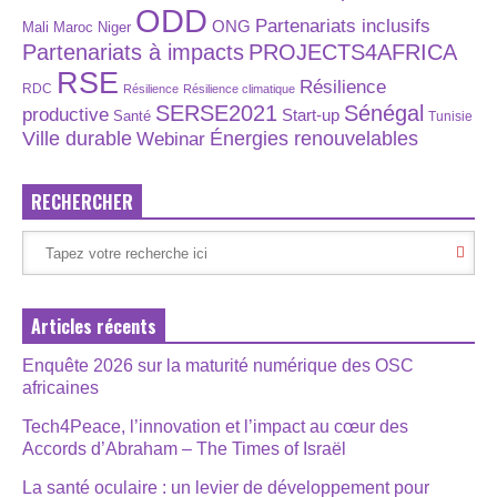
ODD
Partenariats inclusifs
ONG
Maroc
Niger
Mali
Partenariats à impacts
PROJECTS4AFRICA
RSE
Résilience
RDC
Résilience
Résilience climatique
SERSE2021
Sénégal
productive
Start-up
Santé
Tunisie
Énergies renouvelables
Ville durable
Webinar
RECHERCHER
Articles récents
Enquête 2026 sur la maturité numérique des OSC
africaines
Tech4Peace, l’innovation et l’impact au cœur des
Accords d’Abraham – The Times of Israël
La santé oculaire : un levier de développement pour