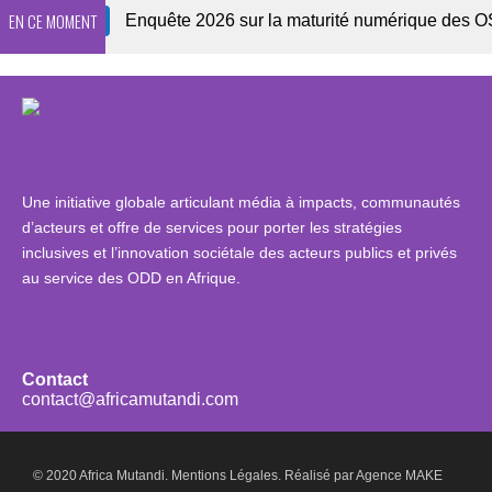
EN CE MOMENT
ewsletter
Enquête 2026 sur la maturité numérique des OSC af
Une initiative globale articulant média à impacts, communautés
d’acteurs et offre de services pour porter les stratégies
inclusives et l’innovation sociétale des acteurs publics et privés
au service des ODD en Afrique.
Contact
contact@africamutandi.com
© 2020 Africa Mutandi.
Mentions Légales.
Réalisé par
Agence MAKE