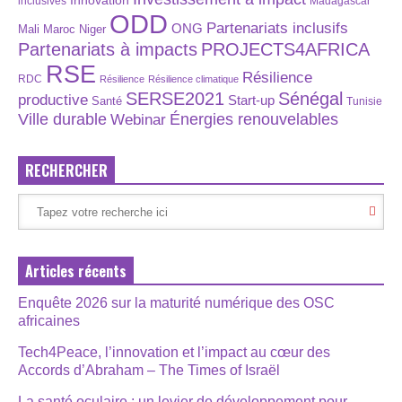
Innovation
inclusives
Madagascar
ODD
Partenariats inclusifs
ONG
Maroc
Niger
Mali
Partenariats à impacts
PROJECTS4AFRICA
RSE
Résilience
RDC
Résilience
Résilience climatique
SERSE2021
Sénégal
productive
Start-up
Santé
Tunisie
Énergies renouvelables
Ville durable
Webinar
RECHERCHER
Articles récents
Enquête 2026 sur la maturité numérique des OSC
africaines
Tech4Peace, l’innovation et l’impact au cœur des
Accords d’Abraham – The Times of Israël
La santé oculaire : un levier de développement pour