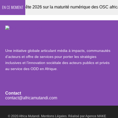
EN CE MOMENT
r
Enquête 2026 sur la maturité numérique des OSC africaine
Une initiative globale articulant média à impacts, communautés
d’acteurs et offre de services pour porter les stratégies
inclusives et l’innovation sociétale des acteurs publics et privés
au service des ODD en Afrique.
Contact
contact@africamutandi.com
© 2020 Africa Mutandi.
Mentions Légales.
Réalisé par
Agence MAKE