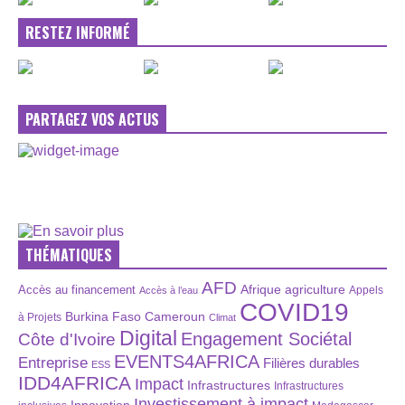
RESTEZ INFORMÉ
PARTAGEZ VOS ACTUS
THÉMATIQUES
AFD
Afrique
agriculture
Accès au financement
Appels
Accès à l’eau
COVID19
Burkina Faso
Cameroun
à Projets
Climat
Digital
Engagement Sociétal
Côte d'Ivoire
EVENTS4AFRICA
Entreprise
Filières durables
ESS
IDD4AFRICA
Impact
Infrastructures
Infrastructures
Investissement à impact