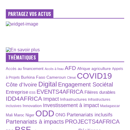
PARTAGEZ VOS ACTUS
THÉMATIQUES
AFD
Afrique
agriculture
Accès au financement
Appels
Accès à l’eau
COVID19
Burkina Faso
Cameroun
à Projets
Climat
Digital
Engagement Sociétal
Côte d'Ivoire
EVENTS4AFRICA
Entreprise
Filières durables
ESS
IDD4AFRICA
Impact
Infrastructures
Infrastructures
Investissement à impact
Innovation
inclusives
Madagascar
ODD
Partenariats inclusifs
ONG
Maroc
Niger
Mali
Partenariats à impacts
PROJECTS4AFRICA
RSE