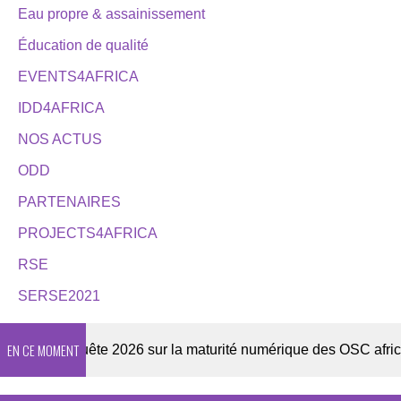
Eau propre & assainissement
Éducation de qualité
EVENTS4AFRICA
IDD4AFRICA
NOS ACTUS
ODD
PARTENAIRES
PROJECTS4AFRICA
RSE
SERSE2021
EN CE MOMENT
r
Enquête 2026 sur la maturité numérique des OSC africaine