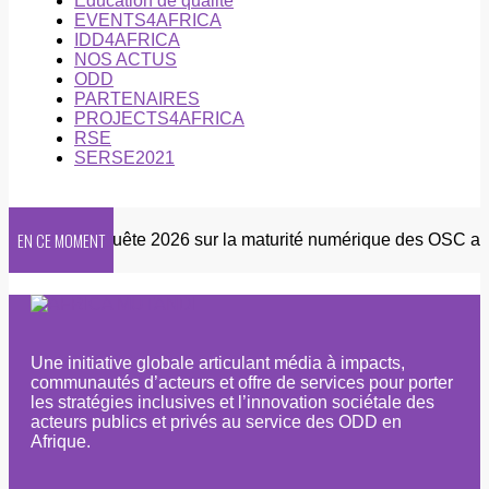
Éducation de qualité
EVENTS4AFRICA
IDD4AFRICA
NOS ACTUS
ODD
PARTENAIRES
PROJECTS4AFRICA
RSE
SERSE2021
EN CE MOMENT
etter
Enquête 2026 sur la maturité numérique des OSC afric
Une initiative globale articulant média à impacts,
communautés d’acteurs et offre de services pour porter
les stratégies inclusives et l’innovation sociétale des
acteurs publics et privés au service des ODD en
Afrique.