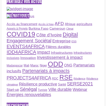
PARTAGEZ VOS ACTUS
THÉMATIQUES
AFD
Afrique
agriculture
Accès au financement
Accès à l’eau
Burkina Faso
Cameroun
Appels à Projets
Climat
COVID19
Digital
Côte d'Ivoire
Engagement Sociétal
Entreprise
ESS
EVENTS4AFRICA
Filières durables
IDD4AFRICA
Impact
Infrastructures
Infrastructures
Investissement à impact
Innovation
inclusives
ODD
Partenariats
ONG
Maroc
Niger
Madagascar
Mali
Partenariats à impacts
inclusifs
RSE
PROJECTS4AFRICA
RDC
Résilience
Résilience
SERSE2021
Résilience productive
Santé
climatique
Sénégal
Ville durable
Webinar
Start-up
Tunisie
Énergies renouvelables
RECHERCHER