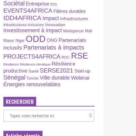
Sociétal
Entreprise
ESS
EVENTS4AFRICA
Filières durables
IDD4AFRICA
Impact
Infrastructures
Innovation
Infrastructures inclusives
Investissement à impact
Madagascar
Mali
ODD
Partenariats
ONG
Maroc
Niger
Partenariats à impacts
inclusifs
RSE
PROJECTS4AFRICA
RDC
Résilience
Résilience
Résilience climatique
SERSE2021
productive
Start-up
Santé
Sénégal
Ville durable
Webinar
Tunisie
Énergies renouvelables
RECHERCHER
Articles récents