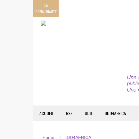
LA
COMMUNAUTE
Une a
publi
Une i
ACCUEIL
RSE
ODD
ODD4AFRICA
Home
IDD4AFRICA