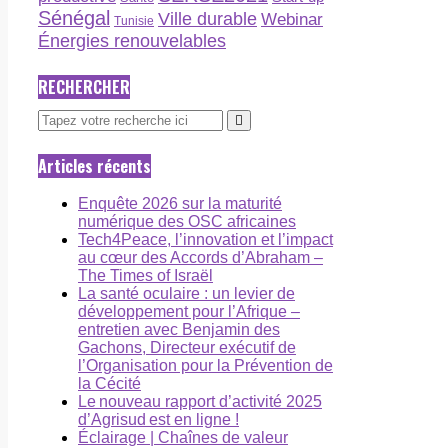
Sénégal
Ville durable
Webinar
Tunisie
Énergies renouvelables
RECHERCHER
Articles récents
Enquête 2026 sur la maturité
numérique des OSC africaines
Tech4Peace, l’innovation et l’impact
au cœur des Accords d’Abraham –
The Times of Israël
La santé oculaire : un levier de
développement pour l’Afrique –
entretien avec Benjamin des
Gachons, Directeur exécutif de
l’Organisation pour la Prévention de
la Cécité
Le nouveau rapport d’activité 2025
d’Agrisud est en ligne !
Éclairage | Chaînes de valeur