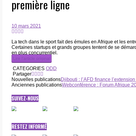
première ligne
10 mars 2021
La tech dans le sport fait des émules en Afrique et les entr
Certaines startups et grands groupes tentent de se démarq
en plus concurrentiel.
Lire l’article original
CATEGORIES
ODD
Partager
Nouvelles publications
Djibouti : l’AFD finance l’extensio
Anciennes publications
Webconférence : Forum Afrique 202
SUIVEZ-NOUS
RESTEZ INFORMÉ