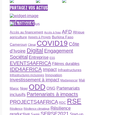
PARTAGEZ VOS ACTUS
THÉMATIQUES
AFD
Afrique
Accès au financement
Accès à l’eau
agriculture
Burkina Faso
Appels à Projets
COVID19
Côte
Cameroun
Climat
Digital
Engagement
d'Ivoire
Sociétal
Entreprise
ESS
EVENTS4AFRICA
Filières durables
IDD4AFRICA
Impact
Infrastructures
Innovation
Infrastructures inclusives
Investissement à impact
Madagascar
Mali
ODD
Partenariats
ONG
Maroc
Niger
Partenariats à impacts
inclusifs
RSE
PROJECTS4AFRICA
RDC
Résilience
Résilience
Résilience climatique
SERSE2021
productive
Start-up
Santé