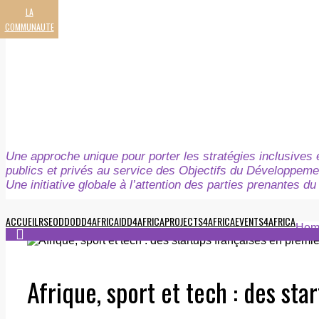
LA
COMMUNAUTE
Une approche unique pour porter les stratégies inclusives e
publics et privés au service des Objectifs du Développeme
Une initiative globale à l’attention des parties prenantes 
ACCUEIL
RSE
ODD
ODD4AFRICA
IDD4AFRICA
PROJECTS4AFRICA
EVENTS4AFRICA
Hom
Afrique, sport et tech : des sta