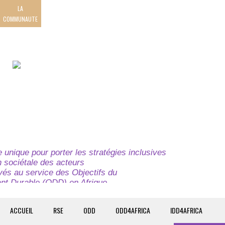
LA
COMMUNAUTE
unique pour porter les stratégies inclusives
on sociétale des acteurs
ivés au service des Objectifs du
t Durable (ODD) en Afrique.
e globale à l’attention des parties prenantes du
t du continent.
ACCUEIL
RSE
ODD
ODD4AFRICA
IDD4AFRICA