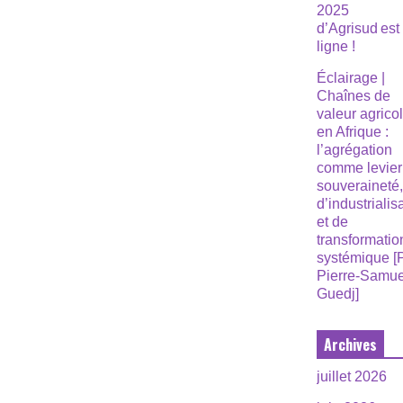
2025
d’Agrisud est
ligne !
Éclairage |
Chaînes de
valeur agrico
en Afrique :
l’agrégation
comme levier
souveraineté
d’industrialis
et de
transformatio
systémique [
Pierre-Samue
Guedj]
Archives
juillet 2026