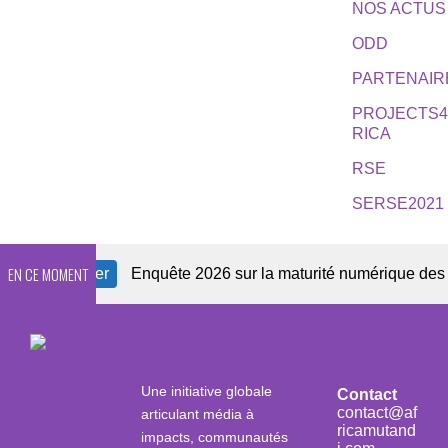
NOS ACTUS
ODD
PARTENAIR
PROJECTS
RICA
RSE
SERSE2021
EN CE MOMENT
ewsletter
Enquête 2026 sur la maturité numérique des OSC a
Une initiative globale
Contact
contact@af
articulant média à
ricamutand
impacts, communautés