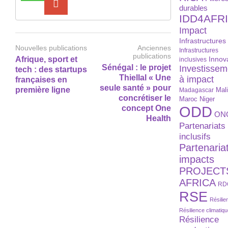
durables
IDD4AFR
Impact
Infrastructures
Nouvelles publications
Anciennes
Infrastructures
publications
Afrique, sport et
Innov
inclusives
Sénégal : le projet
Investissem
tech : des startups
Thiellal « Une
à impact
françaises en
seule santé » pour
première ligne
Madagascar
Mal
concrétiser le
Maroc
Niger
ODD
concept One
ON
Health
Partenariats
inclusifs
Partenaria
impacts
PROJECT
AFRICA
RD
RSE
Résilie
Résilience climatiq
Résilience