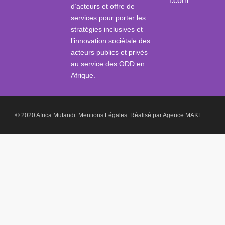
i.com
d’acteurs et offre de
services pour porter les
stratégies inclusives et
l’innovation sociétale des
acteurs publics et privés
au service des ODD en
Afrique.
© 2020 Africa Mutandi.
Mentions Légales.
Réalisé par
Agence MAKE