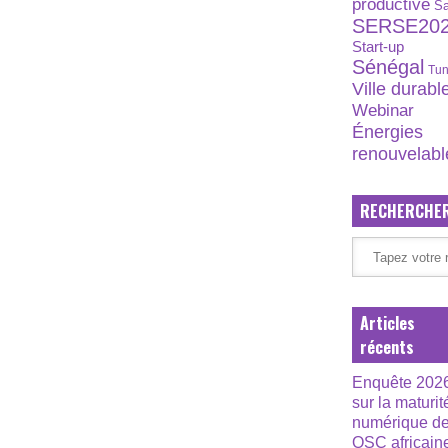
productive
S
SERSE20
Start-up
Sénégal
Tun
Ville durabl
Webinar
Énergies
renouvelabl
RECHERCHE
Articles
récents
Enquête 202
sur la maturit
numérique d
OSC africain