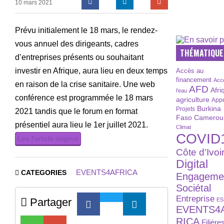
10 mars 2021
Prévu initialement le 18 mars, le rendez-
vous annuel des dirigeants, cadres
THÉMATIQUE
d’entreprises présents ou souhaitant
investir en Afrique, aura lieu en deux temps
Accès au
financement
Acc
en raison de la crise sanitaire. Une web
AFD
Afri
l’eau
conférence est programmée le 18 mars
agriculture
Appe
Burkina
Projets
2021 tandis que le forum en format
Faso
Camerou
présentiel aura lieu le 1er juillet 2021.
Climat
COVID
Lire l’article original
Côte d'Ivoi
Digital
EVENTS4AFRICA
CATEGORIES
Engageme
Sociétal
Entreprise
Partager
ES
EVENTS4
RICA
Filière