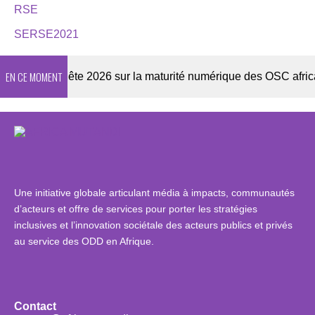
RSE
SERSE2021
EN CE MOMENT
r
Enquête 2026 sur la maturité numérique des OSC africaine
Une initiative globale articulant média à impacts, communautés
d’acteurs et offre de services pour porter les stratégies
inclusives et l’innovation sociétale des acteurs publics et privés
au service des ODD en Afrique.
Contact