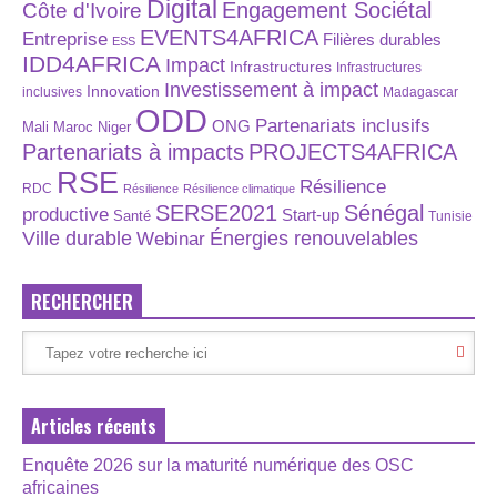
Digital
Engagement Sociétal
Côte d'Ivoire
EVENTS4AFRICA
Entreprise
Filières durables
ESS
IDD4AFRICA
Impact
Infrastructures
Infrastructures
Investissement à impact
Innovation
inclusives
Madagascar
ODD
Partenariats inclusifs
ONG
Maroc
Niger
Mali
Partenariats à impacts
PROJECTS4AFRICA
RSE
Résilience
RDC
Résilience
Résilience climatique
SERSE2021
Sénégal
productive
Start-up
Santé
Tunisie
Énergies renouvelables
Ville durable
Webinar
RECHERCHER
Articles récents
Enquête 2026 sur la maturité numérique des OSC
africaines