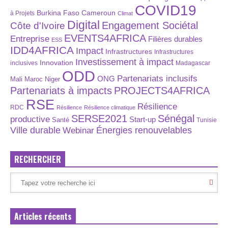
COVID19
Burkina Faso
Cameroun
à Projets
Climat
Digital
Engagement Sociétal
Côte d'Ivoire
EVENTS4AFRICA
Entreprise
Filières durables
ESS
IDD4AFRICA
Impact
Infrastructures
Infrastructures
Investissement à impact
Innovation
inclusives
Madagascar
ODD
Partenariats inclusifs
ONG
Maroc
Niger
Mali
Partenariats à impacts
PROJECTS4AFRICA
RSE
Résilience
RDC
Résilience
Résilience climatique
SERSE2021
Sénégal
productive
Start-up
Santé
Tunisie
Énergies renouvelables
Ville durable
Webinar
RECHERCHER
Articles récents