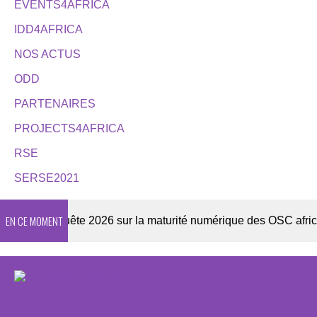
EVENTS4AFRICA
IDD4AFRICA
NOS ACTUS
ODD
PARTENAIRES
PROJECTS4AFRICA
RSE
SERSE2021
EN CE MOMENT
er
Enquête 2026 sur la maturité numérique des OSC africain