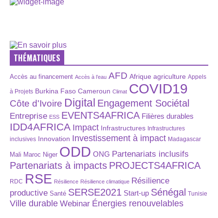
THÉMATIQUES
AFD
Afrique
agriculture
Accès au financement
Appels
Accès à l’eau
COVID19
Burkina Faso
Cameroun
à Projets
Climat
Digital
Engagement Sociétal
Côte d'Ivoire
EVENTS4AFRICA
Entreprise
Filières durables
ESS
IDD4AFRICA
Impact
Infrastructures
Infrastructures
Investissement à impact
Innovation
inclusives
Madagascar
ODD
Partenariats inclusifs
ONG
Maroc
Niger
Mali
Partenariats à impacts
PROJECTS4AFRICA
RSE
Résilience
RDC
Résilience
Résilience climatique
SERSE2021
Sénégal
productive
Start-up
Santé
Tunisie
Énergies renouvelables
Ville durable
Webinar