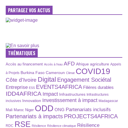
PARTAGEZ VOS ACTUS
THÉMATIQUES
AFD
Afrique
agriculture
Accès au financement
Appels
Accès à l’eau
COVID19
Burkina Faso
Cameroun
à Projets
Climat
Digital
Engagement Sociétal
Côte d'Ivoire
EVENTS4AFRICA
Entreprise
Filières durables
ESS
IDD4AFRICA
Impact
Infrastructures
Infrastructures
Investissement à impact
Innovation
inclusives
Madagascar
ODD
Partenariats inclusifs
ONG
Maroc
Niger
Mali
Partenariats à impacts
PROJECTS4AFRICA
RSE
Résilience
RDC
Résilience
Résilience climatique