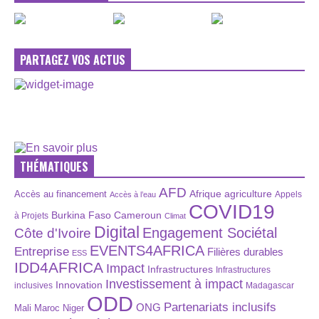
PARTAGEZ VOS ACTUS
THÉMATIQUES
AFD
Afrique
agriculture
Accès au financement
Appels
Accès à l’eau
COVID19
Burkina Faso
Cameroun
à Projets
Climat
Digital
Engagement Sociétal
Côte d'Ivoire
EVENTS4AFRICA
Entreprise
Filières durables
ESS
IDD4AFRICA
Impact
Infrastructures
Infrastructures
Investissement à impact
Innovation
inclusives
Madagascar
ODD
Partenariats inclusifs
ONG
Maroc
Niger
Mali