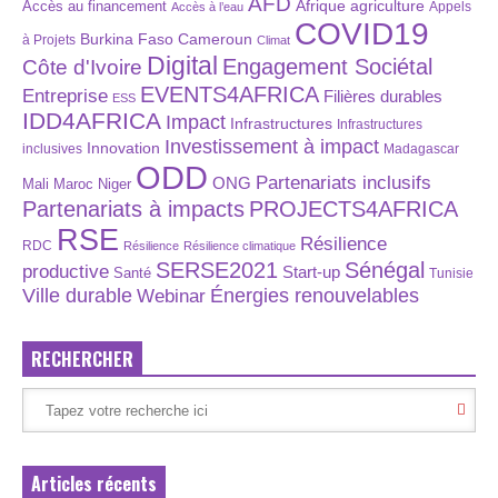
AFD
Afrique
agriculture
Accès au financement
Appels
Accès à l’eau
COVID19
Burkina Faso
Cameroun
à Projets
Climat
Digital
Engagement Sociétal
Côte d'Ivoire
EVENTS4AFRICA
Entreprise
Filières durables
ESS
IDD4AFRICA
Impact
Infrastructures
Infrastructures
Investissement à impact
Innovation
inclusives
Madagascar
ODD
Partenariats inclusifs
ONG
Maroc
Niger
Mali
Partenariats à impacts
PROJECTS4AFRICA
RSE
Résilience
RDC
Résilience
Résilience climatique
SERSE2021
Sénégal
productive
Start-up
Santé
Tunisie
Énergies renouvelables
Ville durable
Webinar
RECHERCHER
Articles récents