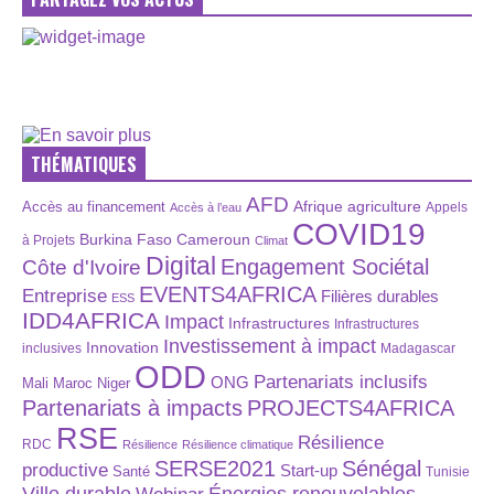
THÉMATIQUES
AFD
Afrique
agriculture
Accès au financement
Appels
Accès à l’eau
COVID19
Burkina Faso
Cameroun
à Projets
Climat
Digital
Engagement Sociétal
Côte d'Ivoire
EVENTS4AFRICA
Entreprise
Filières durables
ESS
IDD4AFRICA
Impact
Infrastructures
Infrastructures
Investissement à impact
Innovation
inclusives
Madagascar
ODD
Partenariats inclusifs
ONG
Maroc
Niger
Mali
Partenariats à impacts
PROJECTS4AFRICA
RSE
Résilience
RDC
Résilience
Résilience climatique
SERSE2021
Sénégal
productive
Start-up
Santé
Tunisie
Énergies renouvelables