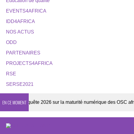
Éducation de qualité
EVENTS4AFRICA
IDD4AFRICA
NOS ACTUS
ODD
PARTENAIRES
PROJECTS4AFRICA
RSE
SERSE2021
EN CE MOMENT
ter
Enquête 2026 sur la maturité numérique des OSC africai