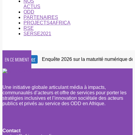
NOS
ACTUS
ODD
PARTENAIRES
PROJECTS4AFRICA
RSE
SERSE2021
EN CE MOMENT
 Newsletter
Enquête 2026 sur la maturité numérique des OSC
Une initiative globale articulant média à impacts,
communautés d’acteurs et offre de services pour porter les
stratégies inclusives et l’innovation sociétale des acteurs
publics et privés au service des ODD en Afrique.
Contact