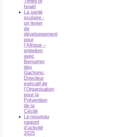
Times of
Israël
La santé
oculaire :
un levier
de
développement
pour
l’Afrique –
entretien
avec
Benjamin
des
Gachons,
Directeur
exécutif de
l’Organisation
pour la
Prévention
de la
Cécité
Le nouveau
rapport
d’activité
2025