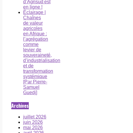
d’Agrisud est
en ligne !
Éclairage |
Chaînes
de valeur
agricoles
en Afrique :
l’agrégation
comme
levier de
souveraineté,
d’industrialisation
et de
transformation
systémique
[Par Pierre-
Samuel
Guedj]
Archives
juillet 2026
juin 2026
mai 2026
avril 2026