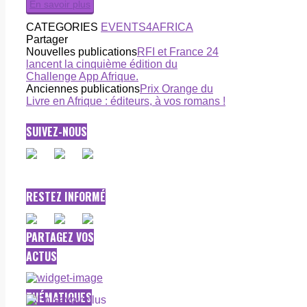
En savoir plus
CATEGORIES
EVENTS4AFRICA
Partager
Nouvelles publications
RFI et France 24
lancent la cinquième édition du
Challenge App Afrique.
Anciennes publications
Prix Orange du
Livre en Afrique : éditeurs, à vos romans !
SUIVEZ-NOUS
RESTEZ INFORMÉ
PARTAGEZ VOS
ACTUS
THÉMATIQUES