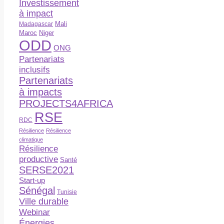
Investissement
à impact
Madagascar
Mali
Maroc
Niger
ODD
ONG
Partenariats
inclusifs
Partenariats
à impacts
PROJECTS4AFRICA
RSE
RDC
Résilience
Résilience
climatique
Résilience
productive
Santé
SERSE2021
Start-up
Sénégal
Tunisie
Ville durable
Webinar
Énergies