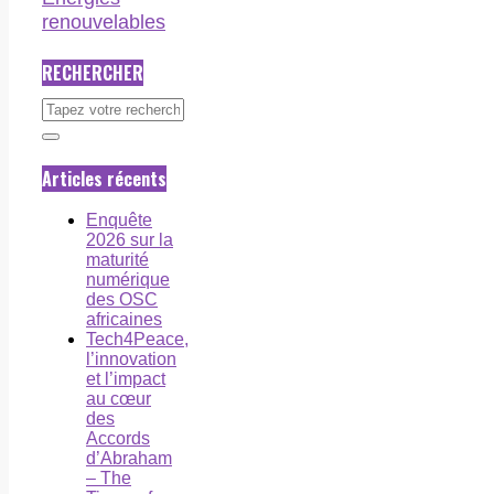
renouvelables
RECHERCHER
Articles récents
Enquête
2026 sur la
maturité
numérique
des OSC
africaines
Tech4Peace,
l’innovation
et l’impact
au cœur
des
Accords
d’Abraham
– The