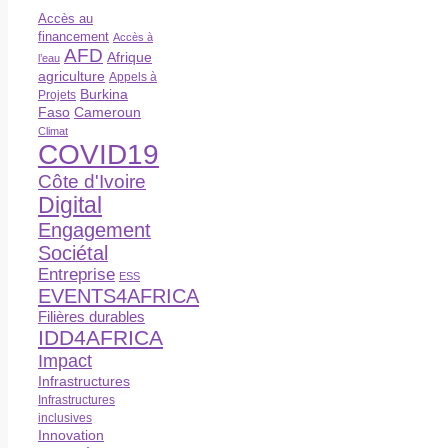
Accès au
financement
Accès à
AFD
Afrique
l’eau
agriculture
Appels à
Burkina
Projets
Faso
Cameroun
Climat
COVID19
Côte d'Ivoire
Digital
Engagement
Sociétal
Entreprise
ESS
EVENTS4AFRICA
Filières durables
IDD4AFRICA
Impact
Infrastructures
Infrastructures
inclusives
Innovation