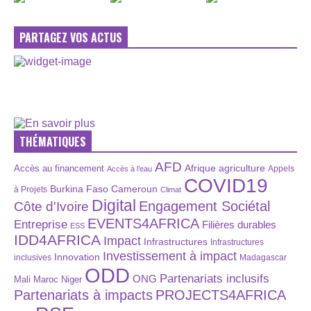
PARTAGEZ VOS ACTUS
THÉMATIQUES
AFD
Afrique
agriculture
Accès au financement
Appels
Accès à l’eau
COVID19
Burkina Faso
Cameroun
à Projets
Climat
Digital
Engagement Sociétal
Côte d'Ivoire
EVENTS4AFRICA
Entreprise
Filières durables
ESS
IDD4AFRICA
Impact
Infrastructures
Infrastructures
Investissement à impact
Innovation
inclusives
Madagascar
ODD
Partenariats inclusifs
ONG
Maroc
Niger
Mali
Partenariats à impacts
PROJECTS4AFRICA