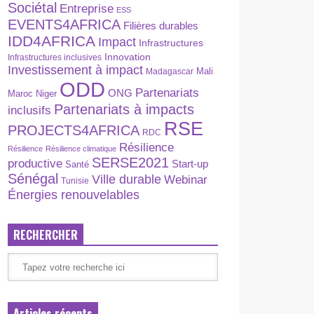
Sociétal
Entreprise
ESS
EVENTS4AFRICA
Filières durables
IDD4AFRICA
Impact
Infrastructures
Innovation
Infrastructures inclusives
Investissement à impact
Madagascar
Mali
ODD
Partenariats
ONG
Maroc
Niger
Partenariats à impacts
inclusifs
RSE
PROJECTS4AFRICA
RDC
Résilience
Résilience
Résilience climatique
SERSE2021
productive
Start-up
Santé
Sénégal
Ville durable
Webinar
Tunisie
Énergies renouvelables
RECHERCHER
Articles récents