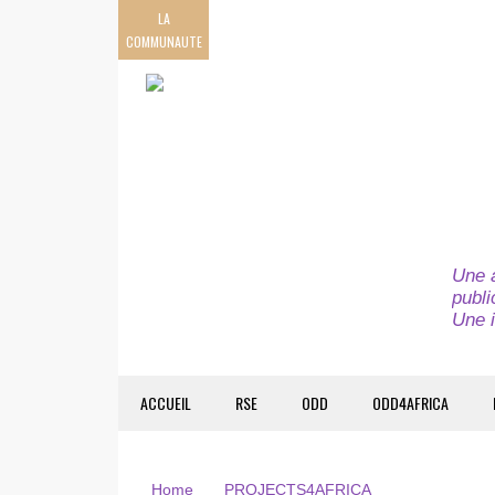
LA
COMMUNAUTE
Une a
publi
Une i
ACCUEIL
RSE
ODD
ODD4AFRICA
Home
PROJECTS4AFRICA