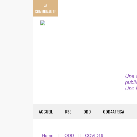
LA
COMMUNAUTE
Une a
publi
Une i
ACCUEIL
RSE
ODD
ODD4AFRICA
Home
ODD
COVID19