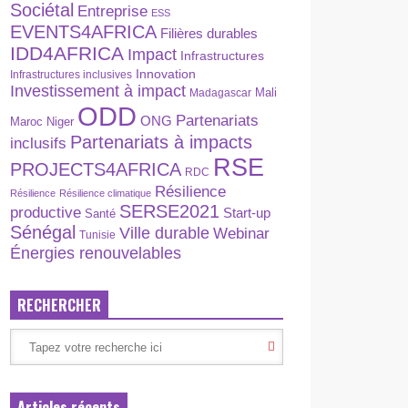
Sociétal
Entreprise
ESS
EVENTS4AFRICA
Filières durables
IDD4AFRICA
Impact
Infrastructures
Innovation
Infrastructures inclusives
Investissement à impact
Madagascar
Mali
ODD
Partenariats
ONG
Maroc
Niger
Partenariats à impacts
inclusifs
RSE
PROJECTS4AFRICA
RDC
Résilience
Résilience
Résilience climatique
SERSE2021
productive
Start-up
Santé
Sénégal
Ville durable
Webinar
Tunisie
Énergies renouvelables
RECHERCHER
Articles récents