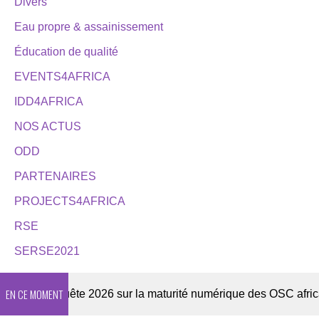
Divers
Eau propre & assainissement
Éducation de qualité
EVENTS4AFRICA
IDD4AFRICA
NOS ACTUS
ODD
PARTENAIRES
PROJECTS4AFRICA
RSE
SERSE2021
EN CE MOMENT
r
Enquête 2026 sur la maturité numérique des OSC africaine