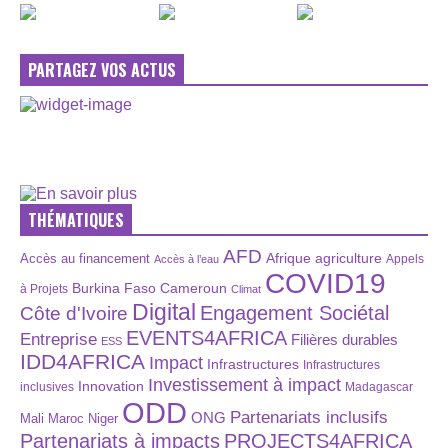
PARTAGEZ VOS ACTUS
THÉMATIQUES
AFD
Afrique
agriculture
Accès au financement
Appels
Accès à l’eau
COVID19
Burkina Faso
Cameroun
à Projets
Climat
Digital
Engagement Sociétal
Côte d'Ivoire
EVENTS4AFRICA
Entreprise
Filières durables
ESS
IDD4AFRICA
Impact
Infrastructures
Infrastructures
Investissement à impact
Innovation
inclusives
Madagascar
ODD
Partenariats inclusifs
ONG
Maroc
Niger
Mali
Partenariats à impacts
PROJECTS4AFRICA