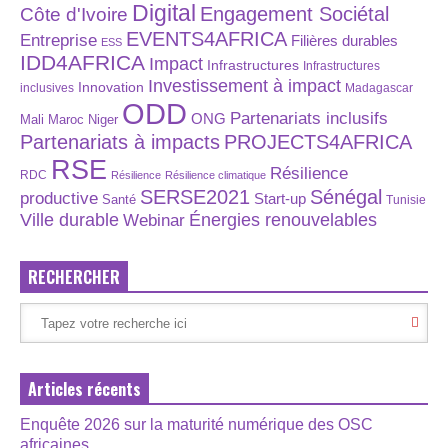
Digital
Engagement Sociétal
Côte d'Ivoire
EVENTS4AFRICA
Entreprise
Filières durables
ESS
IDD4AFRICA
Impact
Infrastructures
Infrastructures
Investissement à impact
Innovation
inclusives
Madagascar
ODD
Partenariats inclusifs
ONG
Maroc
Niger
Mali
Partenariats à impacts
PROJECTS4AFRICA
RSE
Résilience
RDC
Résilience
Résilience climatique
SERSE2021
Sénégal
productive
Start-up
Santé
Tunisie
Énergies renouvelables
Ville durable
Webinar
RECHERCHER
Articles récents
Enquête 2026 sur la maturité numérique des OSC
africaines